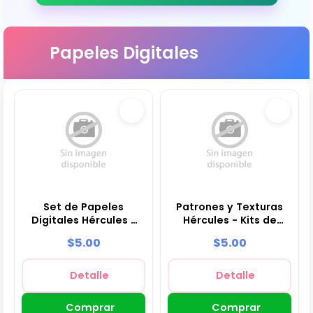
Papeles Digitales
Set de Papeles
Patrones y Texturas
Digitales Hércules -
Hércules - Kits de
Fondos para Fiestas y
Scrapbook y Fiestas
$5.00
$5.00
Scrapbooking
Detalle
Detalle
Comprar
Comprar