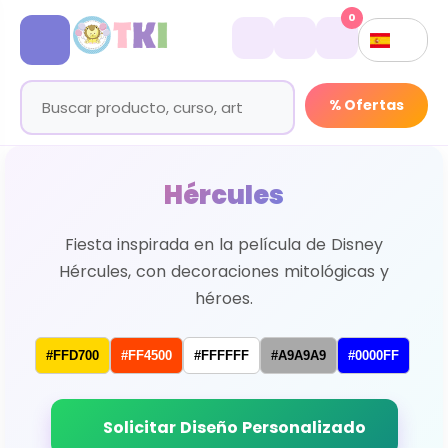
0
% Ofertas
Hércules
Fiesta inspirada en la película de Disney
Hércules, con decoraciones mitológicas y
héroes.
#FFD700
#FF4500
#FFFFFF
#A9A9A9
#0000FF
Solicitar Diseño Personalizado