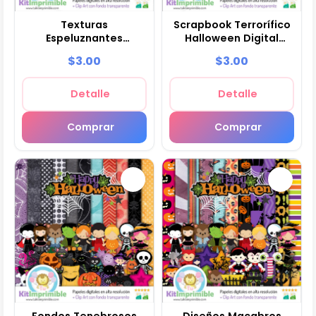
Texturas
Scrapbook Terrorífico
Espeluznantes
Halloween Digital
Halloween Digital
Manualidades - M15
$3.00
$3.00
Scrapbook - M14
Detalle
Detalle
Comprar
Comprar
Fondos Tenebrosos
Diseños Macabros