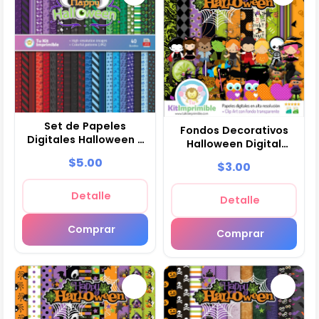
Set de Papeles
Fondos Decorativos
Digitales Halloween -
Halloween Digital
Fondos para Fiestas y
Decoración - M9
$5.00
$3.00
Scrapbooking
Detalle
Detalle
Comprar
Comprar