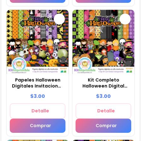
Papeles Halloween
Kit Completo
Digitales Invitaciones
Halloween Digital
Terror - M5
Decoración Fiestas -
$3.00
$3.00
M6
Detalle
Detalle
Comprar
Comprar