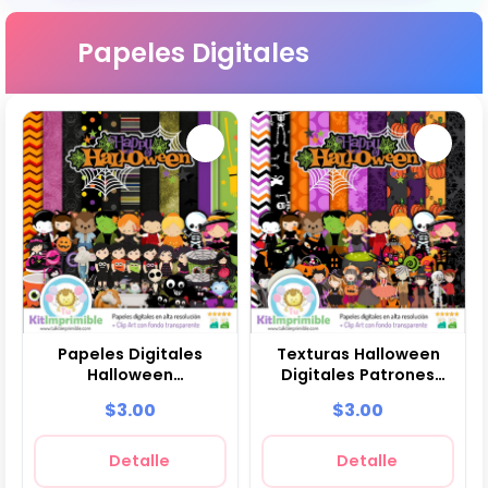
Papeles Digitales
Papeles Digitales
Texturas Halloween
Halloween
Digitales Patrones
Decoración Festiva -
Scrapbook - M3
$3.00
$3.00
M1
Detalle
Detalle