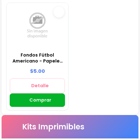
Fondos Fútbol
Americano - Papeles
Digitales para
$5.00
Decoración
Detalle
Comprar
Kits Imprimibles