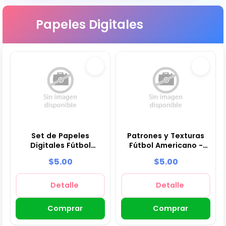
Papeles Digitales
Set de Papeles
Patrones y Texturas
Digitales Fútbol
Fútbol Americano -
Americano - Fondos
Kits de Scrapbook y
$5.00
$5.00
para Fiestas y
Fiestas
Scrapbooking
Detalle
Detalle
Comprar
Comprar