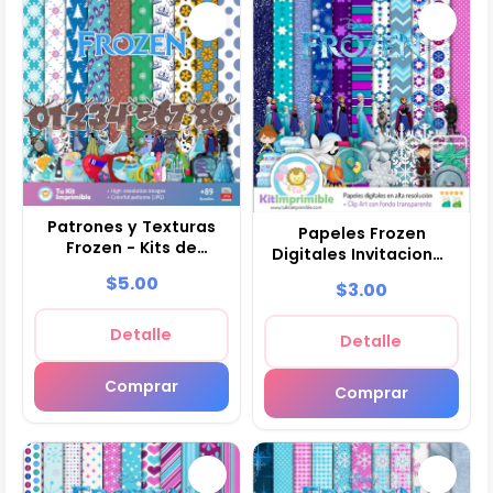
Patrones y Texturas
Papeles Frozen
Frozen - Kits de
Digitales Invitaciones
Scrapbook y Fiestas
Especiales - M5
$5.00
$3.00
Detalle
Detalle
Comprar
Comprar