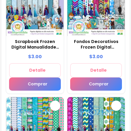
Scrapbook Frozen
Fondos Decorativos
Digital Manualidades
Frozen Digital
- M8
Decoración - M9
$3.00
$3.00
Detalle
Detalle
Comprar
Comprar