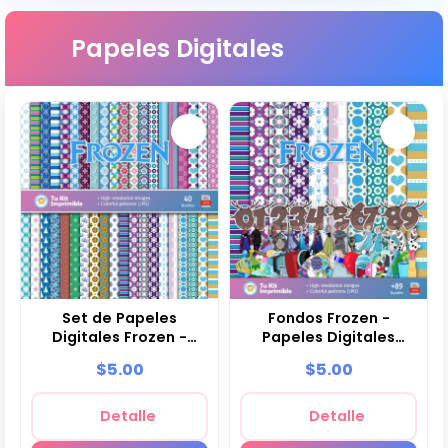
Papeles Digitales
Set de Papeles
Fondos Frozen -
Digitales Frozen -
Papeles Digitales
Fondos para Fiestas y
para Decoración
$5.00
$5.00
Scrapbooking
Detalle
Detalle