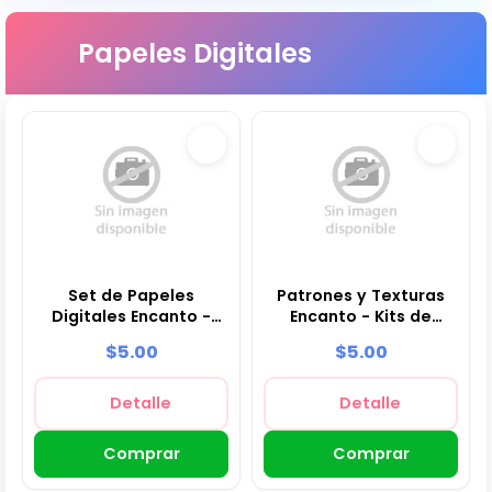
Papeles Digitales
Set de Papeles
Patrones y Texturas
Digitales Encanto -
Encanto - Kits de
Fondos para Fiestas y
Scrapbook y Fiestas
$5.00
$5.00
Scrapbooking
Detalle
Detalle
Comprar
Comprar