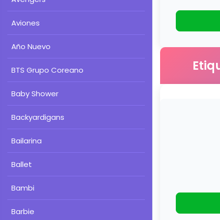
Aviones
Año Nuevo
Etiq
BTS Grupo Coreano
Baby Shower
Backyardigans
Bailarina
Ballet
Bambi
Barbie