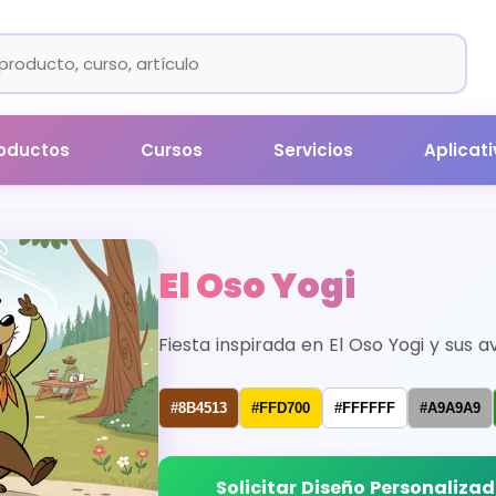
oductos
Cursos
Servicios
Aplicat
El Oso Yogi
Fiesta inspirada en El Oso Yogi y sus 
#8B4513
#FFD700
#FFFFFF
#A9A9A9
Solicitar Diseño Personaliza