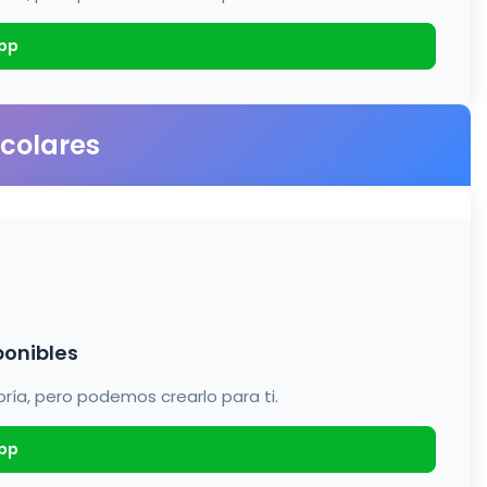
pp
scolares
ponibles
a, pero podemos crearlo para ti.
pp