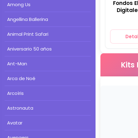
Fondos E
Among Us
Digital
Angellina Ballerina
Animal Print Safari
Detal
Aniversario 50 años
Kits
Ant-Man
Arca de Noé
Arcoíris
Astronauta
Avatar
Avengers