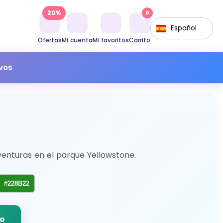
20%
0
Español
Ofertas
Mi cuenta
Mi favoritos
Carrito
ivos
aventuras en el parque Yellowstone.
#228B22
do