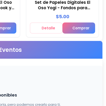
El Oso
Set de Papeles Digitales El
book y
Oso Yogi - Fondos para
Fiestas y Scrapbooking
$5.00
mprar
Detalle
Comprar
 Eventos
ponibles
a, pero podemos crearlo para ti.