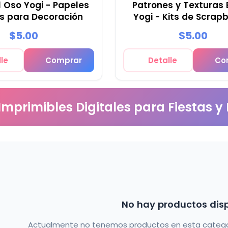
l Oso Yogi - Papeles
Patrones y Texturas 
es para Decoración
Yogi - Kits de Scrap
Fiestas
$5.00
$5.00
le
Comprar
Detalle
Co
 Imprimibles Digitales para Fiestas y
No hay productos dis
Actualmente no tenemos productos en esta categorí