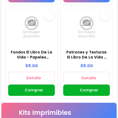
Fondos El Libro De La
Patrones y Texturas
Vida - Papeles
El Libro De La Vida -
Digitales para
Kits de Scrapbook y
$5.00
$5.00
Decoración
Fiestas
Detalle
Detalle
Comprar
Comprar
Kits Imprimibles