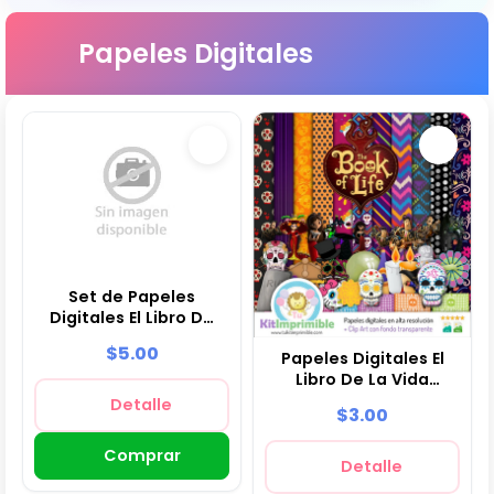
Papeles Digitales
Set de Papeles
Digitales El Libro De
La Vida - Fondos para
$5.00
Papeles Digitales El
Fiestas y
Libro De La Vida
Scrapbooking
Fiestas Mexicanas -
Detalle
$3.00
M1
Comprar
Detalle