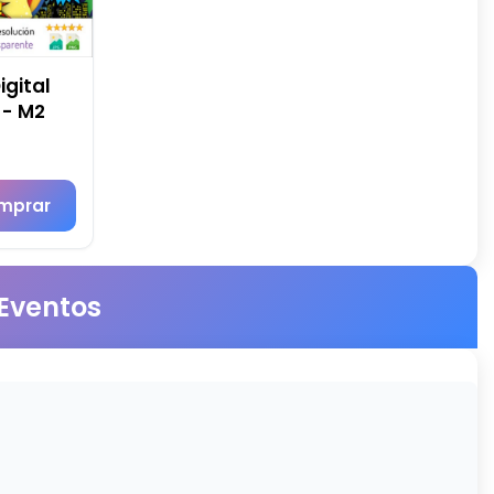
igital
 - M2
mprar
 Eventos