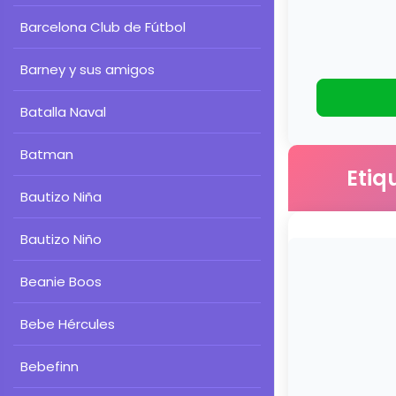
Barcelona Club de Fútbol
Barney y sus amigos
Batalla Naval
Batman
Etiq
Bautizo Niña
Bautizo Niño
Beanie Boos
Bebe Hércules
Bebefinn