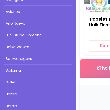
Aviones
Papeles D
Año Nuevo
Hulk Fies
BTS Grupo Coreano
Detal
Baby Shower
Backyardigans
Kits
Bailarina
Ballet
Bambi
Barbie