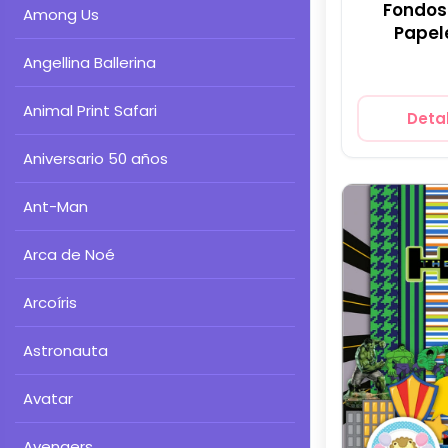
Fondos 
Among Us
Papel
Angellina Ballerina
Animal Print Safari
Detal
Aniversario 50 años
Ant-Man
Arca de Noé
Arcoíris
Astronauta
Avatar
Avengers