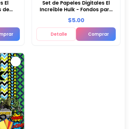
s El
Set de Papeles Digitales El
s de
Increíble Hulk - Fondos para
tas
Fiestas y Scrapbooking
$5.00
mprar
Detalle
Comprar