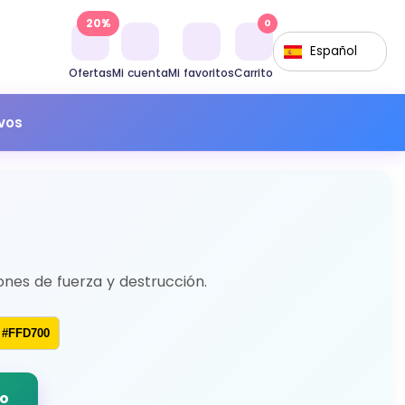
20%
0
Español
Ofertas
Mi cuenta
Mi favoritos
Carrito
ivos
ones de fuerza y destrucción.
#FFD700
do