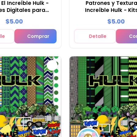
El Increíble Hulk -
Patrones y Textura
es Digitales para
Increíble Hulk - Kit
Decoración
Scrapbook y Fies
$5.00
$5.00
le
Comprar
Detalle
Co