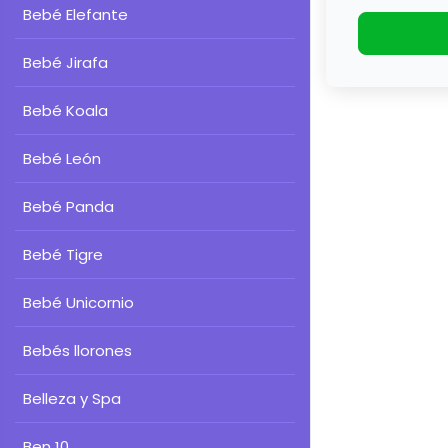
Bebé Elefante
Bebé Jirafa
Bebé Koala
Bebé León
Bebé Panda
Bebé Tigre
Bebé Unicornio
Bebés llorones
Belleza y Spa
Ben 10