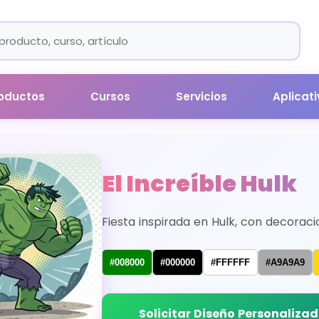
oductos
Cursos
Servicios
Aplicat
El Increíble Hulk
Fiesta inspirada en Hulk, con decoraci
#008000
#000000
#FFFFFF
#A9A9A9
Solicitar Diseño Personaliza