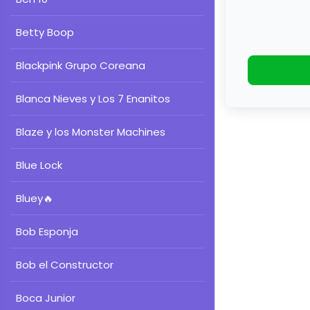
Betty Boop
Blackpink Grupo Coreana
Blanca Nieves y Los 7 Enanitos
Blaze y los Monster Machines
Blue Lock
Bluey
🔥
Bob Esponja
Bob el Constructor
Boca Junior