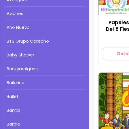
Aviones
Papeles
Año Nuevo
Del 8 Fi
BTS Grupo Coreano
Detal
Baby Shower
Backyardigans
Bailarina
Ballet
Bambi
Barbie