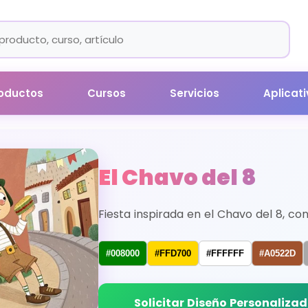
oductos
Cursos
Servicios
Aplicat
El Chavo del 8
Fiesta inspirada en el Chavo del 8, con
#008000
#FFD700
#FFFFFF
#A0522D
Solicitar Diseño Personaliza