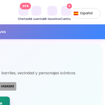
20%
0
Español
Ofertas
Mi cuenta
Mi favoritos
Carrito
ivos
 barriles, vecindad y personajes icónicos.
#A9A9A9
do