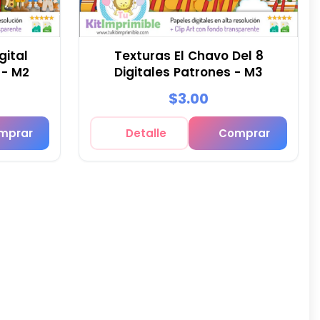
gital
Texturas El Chavo Del 8
 - M2
Digitales Patrones - M3
$3.00
mprar
Detalle
Comprar