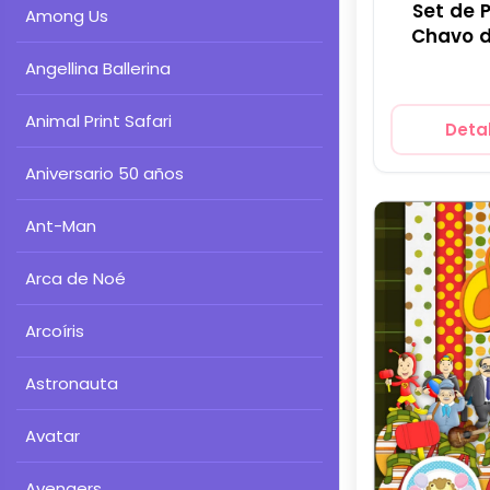
Set de P
Among Us
Chavo d
Fiesta
Angellina Ballerina
Animal Print Safari
Detal
Aniversario 50 años
Ant-Man
Arca de Noé
Arcoíris
Astronauta
Avatar
Avengers