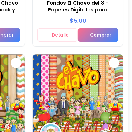
l Chavo
Fondos El Chavo del 8 -
book y
Papeles Digitales para
Decoración
$5.00
mprar
Detalle
Comprar