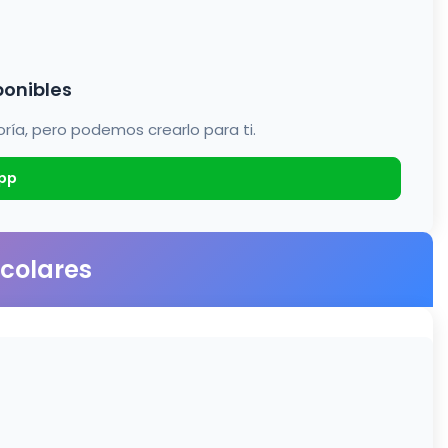
ponibles
a, pero podemos crearlo para ti.
pp
scolares