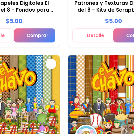
apeles Digitales El
Patrones y Texturas E
el 8 - Fondos para
del 8 - Kits de Scrap
s y Scrapbooking
Fiestas
$5.00
$5.00
le
Comprar
Detalle
Co