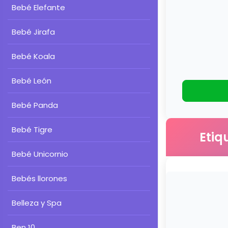
Bebé Elefante
Bebé Jirafa
Bebé Koala
Bebé León
Bebé Panda
Bebé Tigre
Etiq
Bebé Unicornio
Bebés llorones
Belleza y Spa
Ben 10