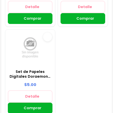
Detalle
Detalle
Comprar
Comprar
Set de Papeles
Digitales Doraemon -
Fondos para Fiestas y
$5.00
Scrapbooking
Detalle
Comprar