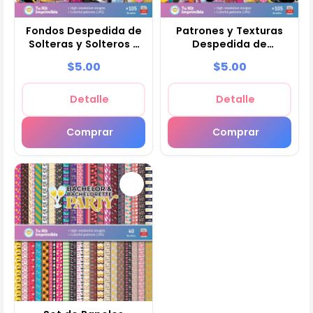
Fondos Despedida de
Patrones y Texturas
Solteras y Solteros -
Despedida de
Papeles Digitales
Solteras y Solteros -
$5.00
$5.00
para Decoración
Kits de Scrapbook y
Fiestas
Detalle
Detalle
Comprar
Comprar