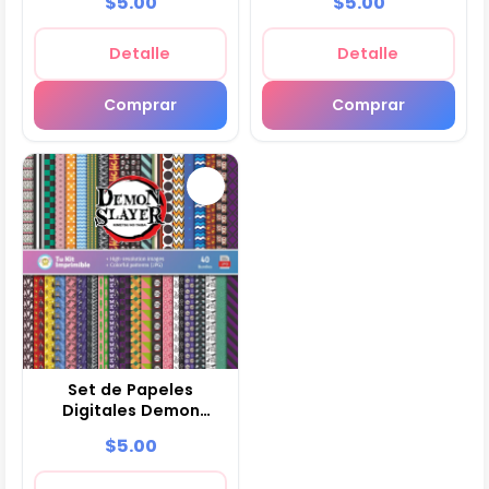
$5.00
$5.00
Fiestas
Detalle
Detalle
Comprar
Comprar
Set de Papeles
Digitales Demon
Slayer - Fondos para
$5.00
Fiestas y
Scrapbooking