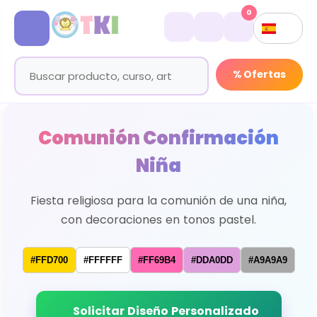
0
% Ofertas
Comunión Confirmación
Niña
Fiesta religiosa para la comunión de una niña,
con decoraciones en tonos pastel.
#FFD700
#FFFFFF
#FF69B4
#DDA0DD
#A9A9A9
Solicitar Diseño Personalizado