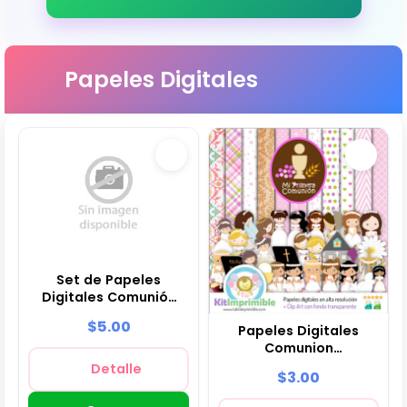
Papeles Digitales
Set de Papeles
Digitales Comunión
Confirmación Niña -
$5.00
Papeles Digitales
Fondos para Fiestas y
Comunion
Scrapbooking
Confirmacion Niña
Detalle
$3.00
Ceremonia - M1