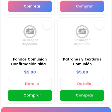
Comprar
Comprar
Fondos Comunión
Patrones y Texturas
Confirmación Niña -
Comunión
Papeles Digitales
Confirmación Niña -
$5.00
$5.00
para Decoración
Kits de Scrapbook y
Fiestas
Detalle
Detalle
Comprar
Comprar