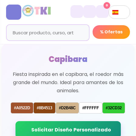
0
% Ofertas
Capibara
Fiesta inspirada en el capibara, el roedor más
grande del mundo. Ideal para amantes de los
animales.
#A0522D
#8B4513
#D2B48C
#FFFFFF
#32CD32
Solicitar Diseño Personalizado