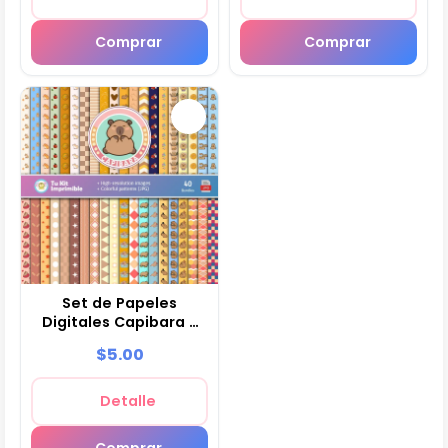
Comprar
Comprar
Set de Papeles
Digitales Capibara -
Fondos para Fiestas y
$5.00
Scrapbooking
Detalle