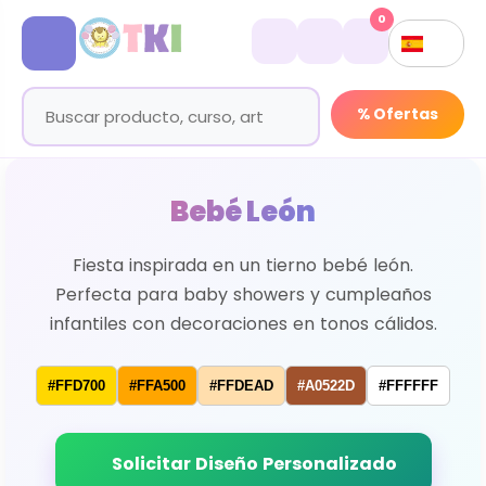
0
% Ofertas
Bebé León
Fiesta inspirada en un tierno bebé león.
Perfecta para baby showers y cumpleaños
infantiles con decoraciones en tonos cálidos.
#FFD700
#FFA500
#FFDEAD
#A0522D
#FFFFFF
Solicitar Diseño Personalizado