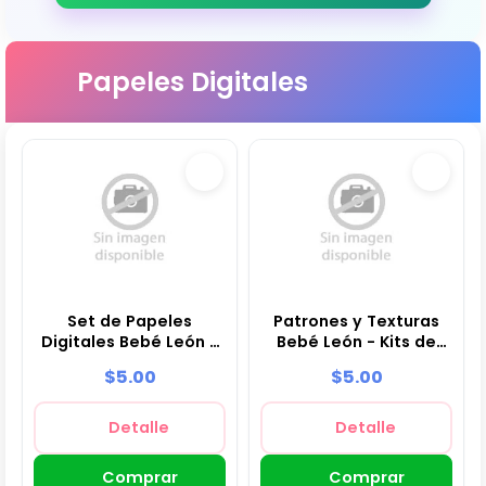
Papeles Digitales
Set de Papeles
Patrones y Texturas
Digitales Bebé León -
Bebé León - Kits de
Fondos para Fiestas y
Scrapbook y Fiestas
$5.00
$5.00
Scrapbooking
Detalle
Detalle
Comprar
Comprar