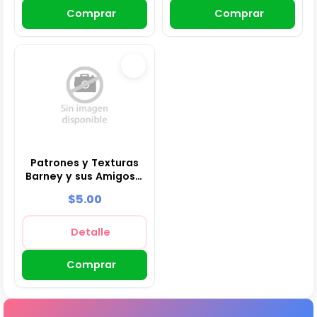
Comprar
Comprar
Patrones y Texturas
Barney y sus Amigos -
Kits de Scrapbook y
$5.00
Fiestas
Detalle
Comprar