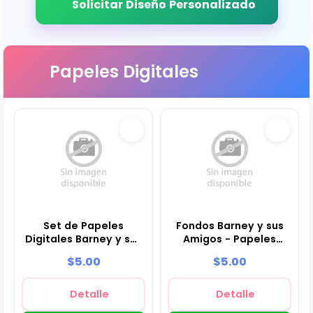
Solicitar Diseño Personalizado
Papeles Digitales
Set de Papeles
Fondos Barney y sus
Digitales Barney y sus
Amigos - Papeles
Amigos - Fondos para
Digitales para
$5.00
$5.00
Fiestas y
Decoración
Scrapbooking
Detalle
Detalle