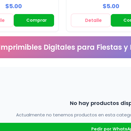
s y Scrapbooking
$5.00
$5.00
le
Comprar
Detalle
Co
 Imprimibles Digitales para Fiestas y
No hay productos dis
Actualmente no tenemos productos en esta categorí
Pedir por WhatsA