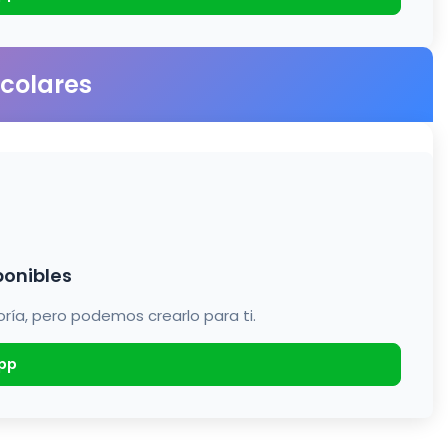
scolares
ponibles
a, pero podemos crearlo para ti.
pp