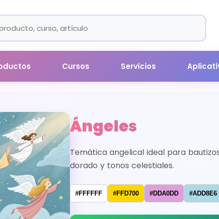
oductos
Cursos
Servicios
Aplicat
Ángeles
Temática angelical ideal para bautiz
dorado y tonos celestiales.
#FFFFFF
#FFD700
#DDA0DD
#ADD8E6