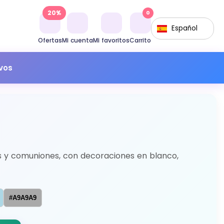
20%
0
Español
Ofertas
Mi cuenta
Mi favoritos
Carrito
ivos
os y comuniones, con decoraciones en blanco,
#A9A9A9