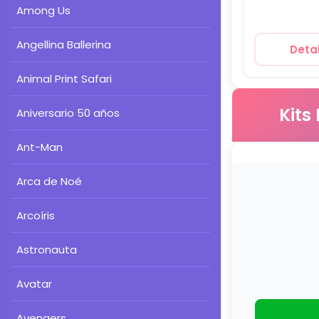
Fiesta
Among Us
Angellina Ballerina
Detal
Animal Print Safari
Kits
Aniversario 50 años
Ant-Man
Arca de Noé
Arcoíris
Astronauta
Avatar
Avengers