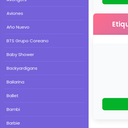
Aviones
Etiq
Año Nuevo
BTS Grupo Coreano
Baby Shower
Backyardigans
Bailarina
Ballet
Bambi
Barbie