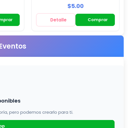
$5.00
mprar
Detalle
Comprar
 Eventos
ponibles
a, pero podemos crearlo para ti.
pp