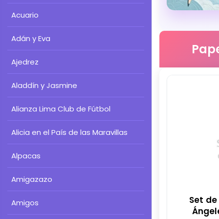
Acuario
Adán y Eva
Pape
Ajedrez
Aladdín y Jasmine
Alianza Lima Club de Fútbol
Alicia en el País de las Maravillas
Alpacas
Amigazazo
Set de
Amigos
Ángel