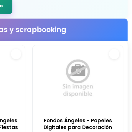
do
stas y scrapbooking
Ángeles
Fondos Ángeles - Papeles
Fiestas
Digitales para Decoración