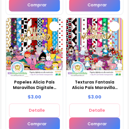
Comprar
Comprar
Papeles Alicia País
Texturas Fantasía
Maravillas Digitales
Alicia País Maravillas
Invitaciones - M5
Digital Scrapbook -
$3.00
$3.00
M7
Detalle
Detalle
Comprar
Comprar