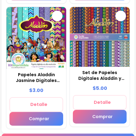
Set de Papeles
Papeles Aladdin
Digitales Aladdín y
Jasmine Digitales
Jasmine - Fondos
Invitaciones Tarjetas
$5.00
$3.00
para Fiestas y
- M5
Scrapbooking
Detalle
Detalle
Comprar
Comprar