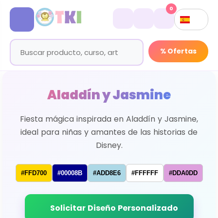
0
% Ofertas
Aladdín y Jasmine
Fiesta mágica inspirada en Aladdín y Jasmine,
ideal para niñas y amantes de las historias de
Disney.
#FFD700
#00008B
#ADD8E6
#FFFFFF
#DDA0DD
Solicitar Diseño Personalizado