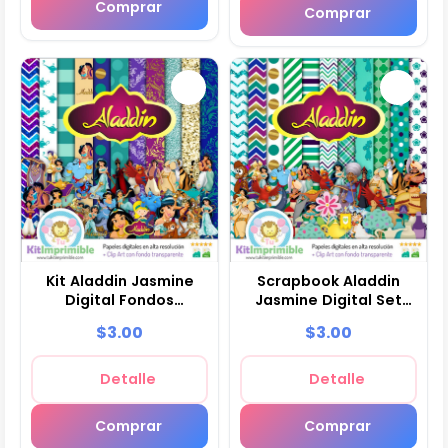
Comprar
Comprar
Kit Aladdin Jasmine
Scrapbook Aladdin
Digital Fondos
Jasmine Digital Set
Decorativos Fiestas -
Completo
$3.00
$3.00
M2
Manualidades - M4
Detalle
Detalle
Comprar
Comprar