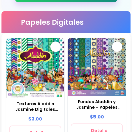
Papeles Digitales
Fondos Aladdín y
Texturas Aladdin
Jasmine - Papeles
Jasmine Digitales
Digitales para
Patrones Scrapbook -
$5.00
$3.00
Decoración
M3
Detalle