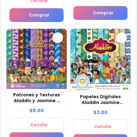
Detalle
Comprar
Comprar
Patrones y Texturas
Papeles Digitales
Aladdín y Jasmine -
Aladdin Jasmine
Kits de Scrapbook y
Fiestas Infantiles
$5.00
$3.00
Fiestas
Imprimibles - M1
Detalle
Detalle