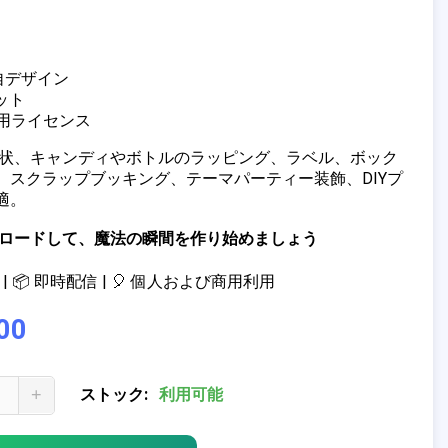
独自デザイン
ット
商用ライセンス
招待状、キャンディやボトルのラッピング、ラベル、ボック
、スクラップブッキング、テーマパーティー装飾、DIYプ
適。
ウンロードして、魔法の瞬間を作り始めましょう
| 📦 即時配信 | 🎈 個人および商用利用
00
+
ストック:
利用可能