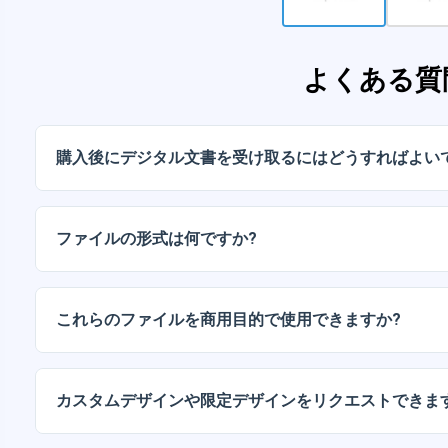
よくある質
購入後にデジタル文書を受け取るにはどうすればよい
お支払いが確認されると、アカウントから、またはメー
ルをダウンロードできます。
ファイルの形式は何ですか?
デジタルドキュメントは、高解像度（300DPI）のJPG
ッケージには、AIまたはPDFファイルも含まれています
これらのファイルを商用目的で使用できますか?
当社のすべての製品には、ファイルをそのまま（変更せ
人ライセンスと商用ライセンスが含まれています。
カスタムデザインや限定デザインをリクエストできま
はい、カスタムデザインサービスも承っております。お