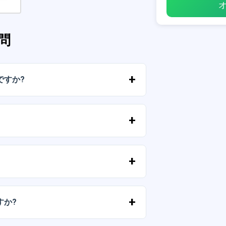
問
ですか?
ルに送信されたリンクからすぐにファイ
およびPNG形式で提供されます。一部のパ
。
ずに）再販しないことを条件として、個
すか?
気軽にお問い合わせいただき、ご希望を