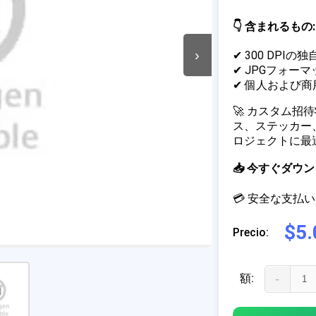
👇 含まれるもの:
›
✔ 300 DPIの
✔ JPGフォーマ
✔ 個人および
🚀 カスタム
ス、ステッカー
ロジェクトに最
📥 今すぐダ
💳 安全な支払い 
$5.
Precio:
額:
-