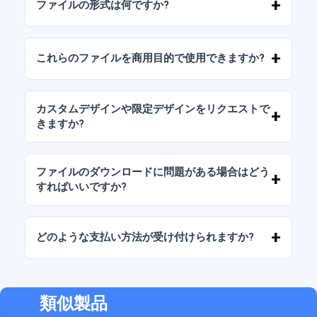
ファイルの形式は何ですか?
イルをダウンロードできます。
デジタルドキュメントは、高解像度（300DPI）
のJPGおよびPNG形式で提供されます。一部の
これらのファイルを商用目的で使用できますか?
パッケージには、AIまたはPDFファイルも含ま
れています。
当社のすべての製品には、ファイルをそのまま
（変更せずに）再販しないことを条件として、
カスタムデザインや限定デザインをリクエストで
個人ライセンスと商用ライセンスが含まれてい
きますか?
ます。
はい、カスタムデザインサービスも承っており
ます。お気軽にお問い合わせいただき、ご希望
ファイルのダウンロードに問題がある場合はどう
をお伝えください。
すればいいですか?
ダウンロードに失敗した場合、またはリンクの
有効期限が切れた場合は、弊社までご連絡くだ
どのような支払い方法が受け付けられますか?
さい。追加料金なしでファイルの回復をお手伝
いいたします。
弊社では、振込、Yape、Plin、デビットカード
またはクレジットカード、PayPal など、あらゆ
る支払い方法に対応しています。
類似製品