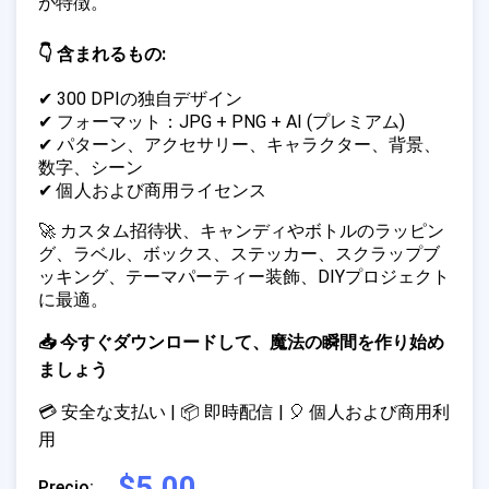
が特徴。
👇 含まれるもの:
✔ 300 DPIの独自デザイン
✔ フォーマット：JPG + PNG + AI (プレミアム)
✔ パターン、アクセサリー、キャラクター、背景、
数字、シーン
✔ 個人および商用ライセンス
🚀 カスタム招待状、キャンディやボトルのラッピン
グ、ラベル、ボックス、ステッカー、スクラップブ
ッキング、テーマパーティー装飾、DIYプロジェクト
に最適。
📥 今すぐダウンロードして、魔法の瞬間を作り始め
ましょう
💳 安全な支払い | 📦 即時配信 | 🎈 個人および商用利
用
$5.00
Precio: