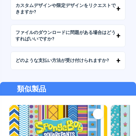
（変更せずに）再販しないことを条件として、
カスタムデザインや限定デザインをリクエストで
個人ライセンスと商用ライセンスが含まれてい
きますか?
ます。
はい、カスタムデザインサービスも承っており
ます。お気軽にお問い合わせいただき、ご希望
ファイルのダウンロードに問題がある場合はどう
をお伝えください。
すればいいですか?
ダウンロードに失敗した場合、またはリンクの
有効期限が切れた場合は、弊社までご連絡くだ
どのような支払い方法が受け付けられますか?
さい。追加料金なしでファイルの回復をお手伝
いいたします。
弊社では、振込、Yape、Plin、デビットカード
またはクレジットカード、PayPal など、あらゆ
る支払い方法に対応しています。
類似製品