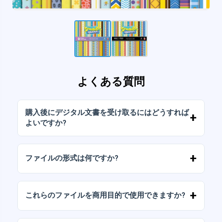
よくある質問
購入後にデジタル文書を受け取るにはどうすれば
よいですか?
お支払いが確認されると、アカウントから、ま
たはメールに送信されたリンクからすぐにファ
ファイルの形式は何ですか?
イルをダウンロードできます。
デジタルドキュメントは、高解像度（300DPI）
のJPGおよびPNG形式で提供されます。一部の
これらのファイルを商用目的で使用できますか?
パッケージには、AIまたはPDFファイルも含ま
れています。
当社のすべての製品には、ファイルをそのまま