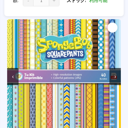
額:
-
+
ストック:
利用可能
‹
›