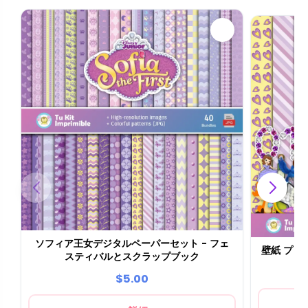
ソフィア王女デジタルペーパーセット - フェ
壁紙 プリ
スティバルとスクラップブック
$5.00