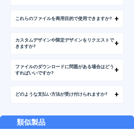
デジタルドキュメントは、高解像度（300DPI）
のJPGおよびPNG形式で提供されます。一部の
これらのファイルを商用目的で使用できますか?
パッケージには、AIまたはPDFファイルも含ま
れています。
当社のすべての製品には、ファイルをそのまま
（変更せずに）再販しないことを条件として、
カスタムデザインや限定デザインをリクエストで
個人ライセンスと商用ライセンスが含まれてい
きますか?
ます。
はい、カスタムデザインサービスも承っており
ます。お気軽にお問い合わせいただき、ご希望
ファイルのダウンロードに問題がある場合はどう
をお伝えください。
すればいいですか?
ダウンロードに失敗した場合、またはリンクの
有効期限が切れた場合は、弊社までご連絡くだ
どのような支払い方法が受け付けられますか?
さい。追加料金なしでファイルの回復をお手伝
いいたします。
弊社では、振込、Yape、Plin、デビットカード
またはクレジットカード、PayPal など、あらゆ
る支払い方法に対応しています。
類似製品