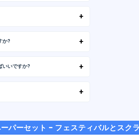
およびPNG形式で提供されます。一部のパ
。
ずに）再販しないことを条件として、個
すか?
気軽にお問い合わせいただき、ご希望を
ばいいですか?
が切れた場合は、弊社までご連絡くださ
す。
ジットカード、PayPal など、あらゆる
ペーパーセット - フェスティバルとスク