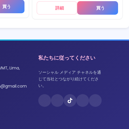
買う
詳細
買う
私たちに従ってください
VMT, Lima,
ソーシャル メディア チャネルを通
じて当社とつながり続けてくださ
い。
om@gmail.com