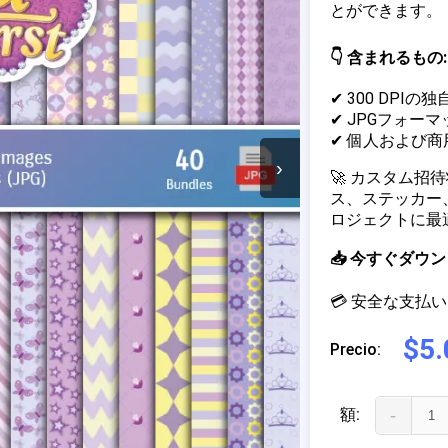
とができます。
👇 含まれるもの:
✔ 300 DPIの
✔ JPGフォーマ
✔ 個人および
›
🚀 カスタム
ス、ステッカー
ロジェクトに最
📥 今すぐダ
💳 安全な支払い 
$5.
Precio:
額:
-