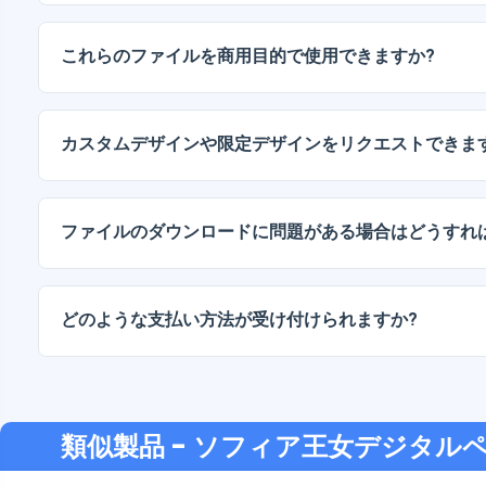
デジタルドキュメントは、高解像度（300DPI）のJPG
ッケージには、AIまたはPDFファイルも含まれています
これらのファイルを商用目的で使用できますか?
当社のすべての製品には、ファイルをそのまま（変更せ
人ライセンスと商用ライセンスが含まれています。
カスタムデザインや限定デザインをリクエストできま
はい、カスタムデザインサービスも承っております。お
お伝えください。
ファイルのダウンロードに問題がある場合はどうすれ
ダウンロードに失敗した場合、またはリンクの有効期限
い。追加料金なしでファイルの回復をお手伝いいたしま
どのような支払い方法が受け付けられますか?
弊社では、振込、Yape、Plin、デビットカードまたはクレ
支払い方法に対応しています。
類似製品
- ソフィア王女デジタル