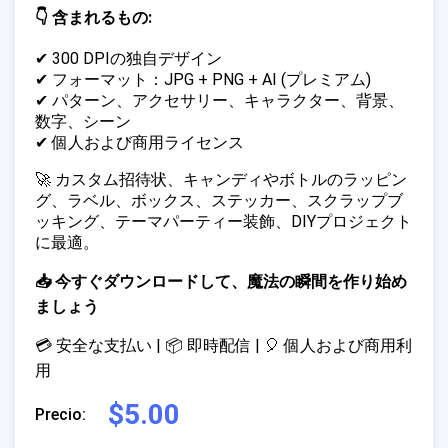
👇 含まれるもの:
✔ 300 DPIの独自デザイン
✔ フォーマット：JPG + PNG + AI (プレミアム)
✔ パターン、アクセサリー、キャラクター、背景、
数字、シーン
✔ 個人および商用ライセンス
🚀 カスタム招待状、キャンディやボトルのラッピン
グ、ラベル、ボックス、ステッカー、スクラップブ
ッキング、テーマパーティー装飾、DIYプロジェクト
に最適。
📥 今すぐダウンロードして、魔法の瞬間を作り始め
ましょう
💳 安全な支払い | 📦 即時配信 | 🎈 個人および商用利
用
$5.00
Precio: