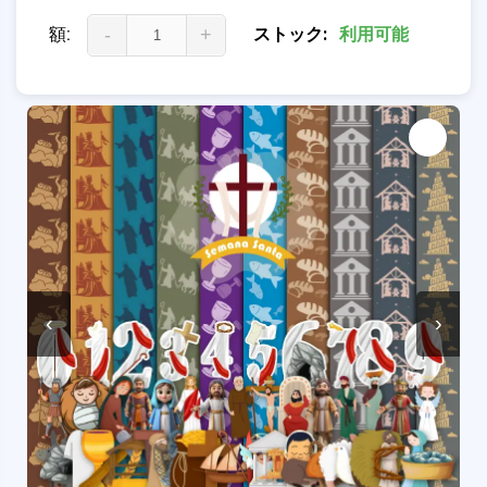
額:
-
+
ストック:
利用可能
‹
›