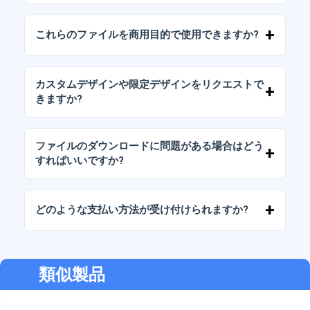
デジタルドキュメントは、高解像度（300DPI）
のJPGおよびPNG形式で提供されます。一部の
これらのファイルを商用目的で使用できますか?
パッケージには、AIまたはPDFファイルも含ま
れています。
当社のすべての製品には、ファイルをそのまま
（変更せずに）再販しないことを条件として、
カスタムデザインや限定デザインをリクエストで
個人ライセンスと商用ライセンスが含まれてい
きますか?
ます。
はい、カスタムデザインサービスも承っており
ます。お気軽にお問い合わせいただき、ご希望
ファイルのダウンロードに問題がある場合はどう
をお伝えください。
すればいいですか?
ダウンロードに失敗した場合、またはリンクの
有効期限が切れた場合は、弊社までご連絡くだ
どのような支払い方法が受け付けられますか?
さい。追加料金なしでファイルの回復をお手伝
いいたします。
弊社では、振込、Yape、Plin、デビットカード
またはクレジットカード、PayPal など、あらゆ
る支払い方法に対応しています。
類似製品