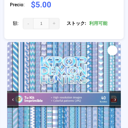
$5.00
Precio:
額:
-
+
ストック:
利用可能
‹
›