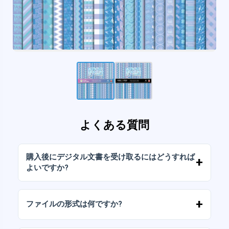
よくある質問
購入後にデジタル文書を受け取るにはどうすれば
よいですか?
お支払いが確認されると、アカウントから、ま
たはメールに送信されたリンクからすぐにファ
ファイルの形式は何ですか?
イルをダウンロードできます。
デジタルドキュメントは、高解像度（300DPI）