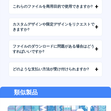
のJPGおよびPNG形式で提供されます。一部の
これらのファイルを商用目的で使用できますか?
パッケージには、AIまたはPDFファイルも含ま
れています。
当社のすべての製品には、ファイルをそのまま
（変更せずに）再販しないことを条件として、
カスタムデザインや限定デザインをリクエストで
個人ライセンスと商用ライセンスが含まれてい
きますか?
ます。
はい、カスタムデザインサービスも承っており
ます。お気軽にお問い合わせいただき、ご希望
ファイルのダウンロードに問題がある場合はどう
をお伝えください。
すればいいですか?
ダウンロードに失敗した場合、またはリンクの
有効期限が切れた場合は、弊社までご連絡くだ
どのような支払い方法が受け付けられますか?
さい。追加料金なしでファイルの回復をお手伝
いいたします。
弊社では、振込、Yape、Plin、デビットカード
またはクレジットカード、PayPal など、あらゆ
る支払い方法に対応しています。
類似製品