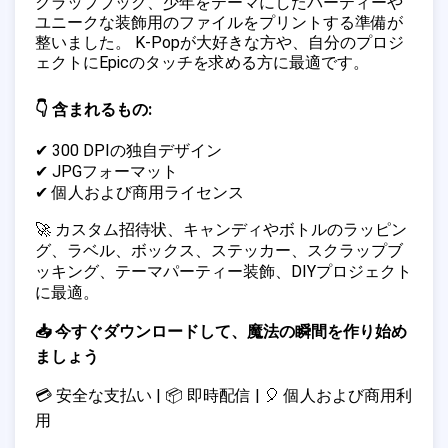
クラップブック、少年をテーマにしたパーティーや
ユニークな装飾用のファイルをプリントする準備が
整いました。 K-Popが大好きな方や、自分のプロジ
ェクトにEpicのタッチを求める方に最適です。
👇 含まれるもの:
✔ 300 DPIの独自デザイン
✔ JPGフォーマット
✔ 個人および商用ライセンス
🚀 カスタム招待状、キャンディやボトルのラッピン
グ、ラベル、ボックス、ステッカー、スクラップブ
ッキング、テーマパーティー装飾、DIYプロジェクト
に最適。
📥 今すぐダウンロードして、魔法の瞬間を作り始め
ましょう
💳 安全な支払い | 📦 即時配信 | 🎈 個人および商用利
用