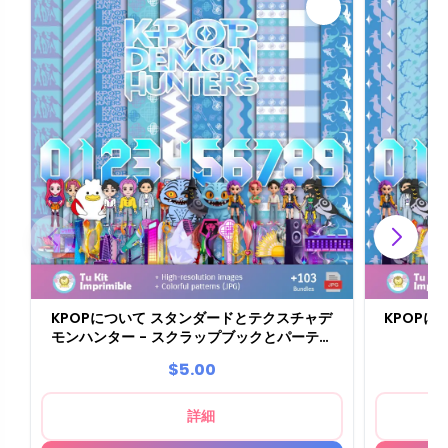
KPOPについて スタンダードとテクスチャデ
KPOPに
モンハンター - スクラップブックとパーティ
ーキット
$5.00
詳細