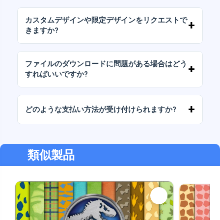
当社のすべての製品には、ファイルをそのまま
（変更せずに）再販しないことを条件として、
カスタムデザインや限定デザインをリクエストで
個人ライセンスと商用ライセンスが含まれてい
きますか?
ます。
はい、カスタムデザインサービスも承っており
ます。お気軽にお問い合わせいただき、ご希望
ファイルのダウンロードに問題がある場合はどう
をお伝えください。
すればいいですか?
ダウンロードに失敗した場合、またはリンクの
有効期限が切れた場合は、弊社までご連絡くだ
どのような支払い方法が受け付けられますか?
さい。追加料金なしでファイルの回復をお手伝
いいたします。
弊社では、振込、Yape、Plin、デビットカード
またはクレジットカード、PayPal など、あらゆ
る支払い方法に対応しています。
類似製品