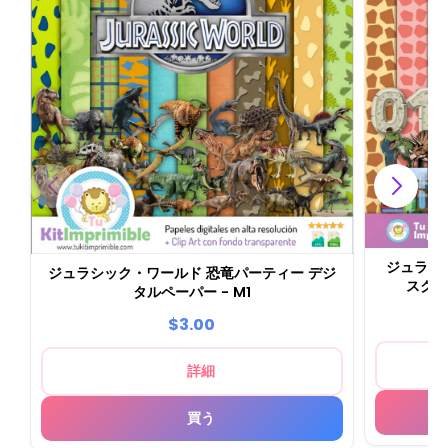
ジュラシ
ジュラシック・ワールド 恐竜パーティー デジ
スク
タルペーパー - M1
$3.00
詳細
買う