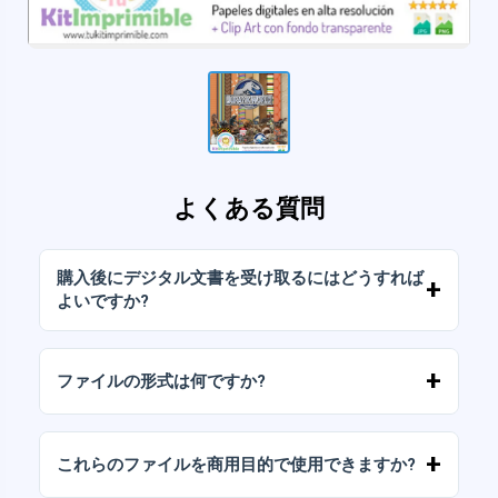
よくある質問
購入後にデジタル文書を受け取るにはどうすれば
よいですか?
お支払いが確認されると、アカウントから、ま
たはメールに送信されたリンクからすぐにファ
ファイルの形式は何ですか?
イルをダウンロードできます。
デジタルドキュメントは、高解像度（300DPI）
のJPGおよびPNG形式で提供されます。一部の
これらのファイルを商用目的で使用できますか?
パッケージには、AIまたはPDFファイルも含ま
れています。