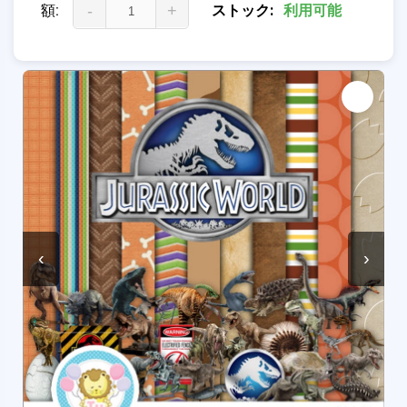
額:
-
+
ストック:
利用可能
‹
›