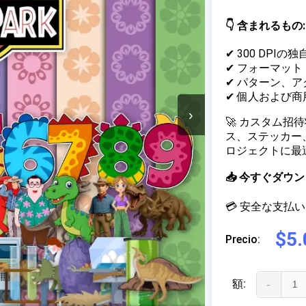
👇 含まれるもの:
✔ 300 DPIの
✔ フォーマット：J
✔ パターン、
✔ 個人および
›
🚀 カスタム
ス、ステッカー
ロジェクトに最
📥 今すぐダ
💳 安全な支払い 
$5.
Precio:
額:
-