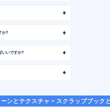
およびPNG形式で提供されます。一部のパ
。
ずに）再販しないことを条件として、個
すか?
気軽にお問い合わせいただき、ご希望を
ばいいですか?
が切れた場合は、弊社までご連絡くださ
す。
ジットカード、PayPal など、あらゆる
ターンとテクスチャ - スクラップブック