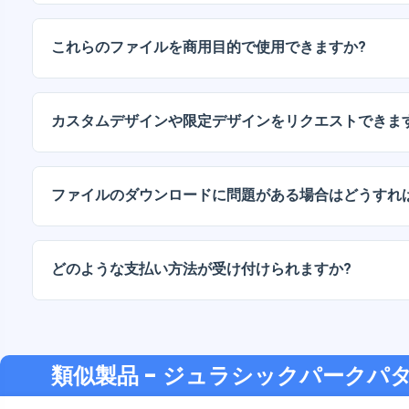
デジタルドキュメントは、高解像度（300DPI）のJPG
ッケージには、AIまたはPDFファイルも含まれています
これらのファイルを商用目的で使用できますか?
当社のすべての製品には、ファイルをそのまま（変更せ
人ライセンスと商用ライセンスが含まれています。
カスタムデザインや限定デザインをリクエストできま
はい、カスタムデザインサービスも承っております。お
お伝えください。
ファイルのダウンロードに問題がある場合はどうすれ
ダウンロードに失敗した場合、またはリンクの有効期限
い。追加料金なしでファイルの回復をお手伝いいたしま
どのような支払い方法が受け付けられますか?
弊社では、振込、Yape、Plin、デビットカードまたはクレ
支払い方法に対応しています。
類似製品
- ジュラシックパークパ