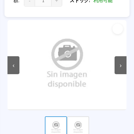
額:
-
+
ストック:
利用可能
‹
›