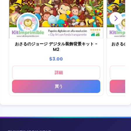
おさるのジョージ デジタル装飾背景キット -
おさるのジ
M2
$3.00
詳細
買う