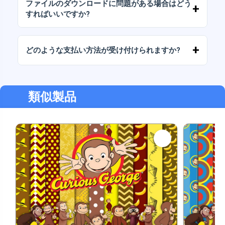
ファイルのダウンロードに問題がある場合はどう
をお伝えください。
すればいいですか?
ダウンロードに失敗した場合、またはリンクの
有効期限が切れた場合は、弊社までご連絡くだ
どのような支払い方法が受け付けられますか?
さい。追加料金なしでファイルの回復をお手伝
いいたします。
弊社では、振込、Yape、Plin、デビットカード
またはクレジットカード、PayPal など、あらゆ
る支払い方法に対応しています。
類似製品