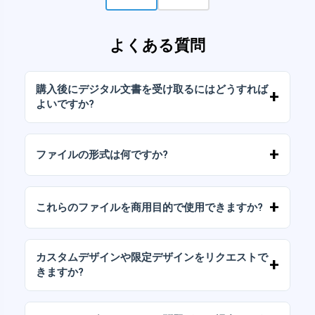
よくある質問
購入後にデジタル文書を受け取るにはどうすれば
よいですか?
お支払いが確認されると、アカウントから、ま
たはメールに送信されたリンクからすぐにファ
ファイルの形式は何ですか?
イルをダウンロードできます。
デジタルドキュメントは、高解像度（300DPI）
のJPGおよびPNG形式で提供されます。一部の
これらのファイルを商用目的で使用できますか?
パッケージには、AIまたはPDFファイルも含ま
れています。
当社のすべての製品には、ファイルをそのまま
（変更せずに）再販しないことを条件として、
カスタムデザインや限定デザインをリクエストで
個人ライセンスと商用ライセンスが含まれてい
きますか?
ます。
はい、カスタムデザインサービスも承っており
ます。お気軽にお問い合わせいただき、ご希望