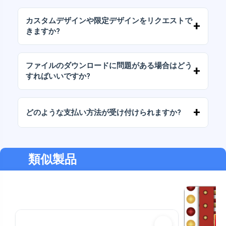
当社のすべての製品には、ファイルをそのまま
（変更せずに）再販しないことを条件として、
カスタムデザインや限定デザインをリクエストで
個人ライセンスと商用ライセンスが含まれてい
きますか?
ます。
はい、カスタムデザインサービスも承っており
ます。お気軽にお問い合わせいただき、ご希望
ファイルのダウンロードに問題がある場合はどう
をお伝えください。
すればいいですか?
ダウンロードに失敗した場合、またはリンクの
有効期限が切れた場合は、弊社までご連絡くだ
どのような支払い方法が受け付けられますか?
さい。追加料金なしでファイルの回復をお手伝
いいたします。
弊社では、振込、Yape、Plin、デビットカード
またはクレジットカード、PayPal など、あらゆ
る支払い方法に対応しています。
類似製品