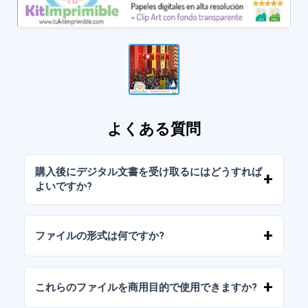
よくある質問
購入後にデジタル文書を受け取るにはどうすれば
よいですか?
お支払いが確認されると、アカウントから、ま
たはメールに送信されたリンクからすぐにファ
ファイルの形式は何ですか?
イルをダウンロードできます。
デジタルドキュメントは、高解像度（300DPI）
のJPGおよびPNG形式で提供されます。一部の
これらのファイルを商用目的で使用できますか?
パッケージには、AIまたはPDFファイルも含ま
れています。