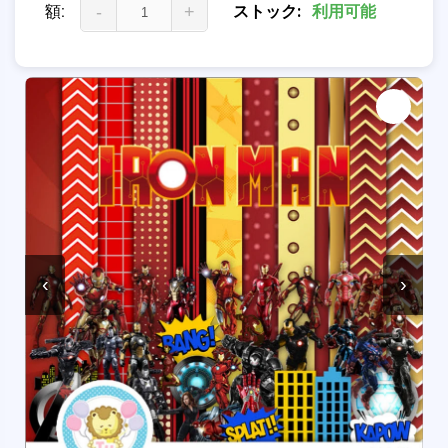
額:
-
+
ストック:
利用可能
‹
›