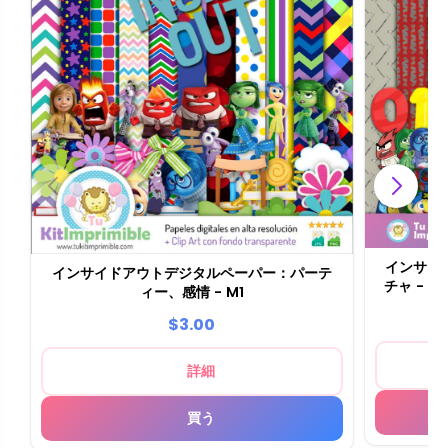
インサイ
インサイドアウトデジタルペーパー：パーテ
チャ -
ィー、感情 - M1
$3.00
詳細
買う