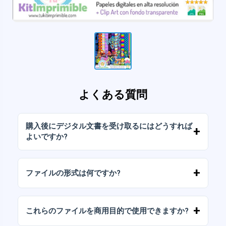
よくある質問
購入後にデジタル文書を受け取るにはどうすれば
よいですか?
お支払いが確認されると、アカウントから、ま
たはメールに送信されたリンクからすぐにファ
ファイルの形式は何ですか?
イルをダウンロードできます。
デジタルドキュメントは、高解像度（300DPI）
のJPGおよびPNG形式で提供されます。一部の
これらのファイルを商用目的で使用できますか?
パッケージには、AIまたはPDFファイルも含ま
れています。