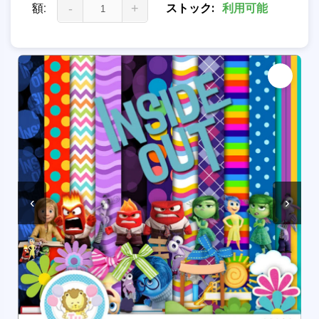
額:
-
+
ストック:
利用可能
‹
›