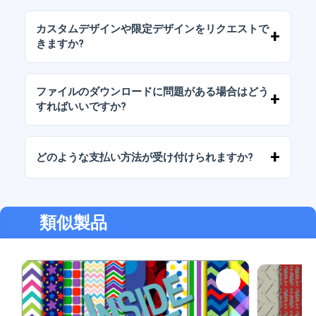
当社のすべての製品には、ファイルをそのまま
（変更せずに）再販しないことを条件として、
カスタムデザインや限定デザインをリクエストで
個人ライセンスと商用ライセンスが含まれてい
きますか?
ます。
はい、カスタムデザインサービスも承っており
ます。お気軽にお問い合わせいただき、ご希望
ファイルのダウンロードに問題がある場合はどう
をお伝えください。
すればいいですか?
ダウンロードに失敗した場合、またはリンクの
有効期限が切れた場合は、弊社までご連絡くだ
どのような支払い方法が受け付けられますか?
さい。追加料金なしでファイルの回復をお手伝
いいたします。
弊社では、振込、Yape、Plin、デビットカード
またはクレジットカード、PayPal など、あらゆ
る支払い方法に対応しています。
類似製品