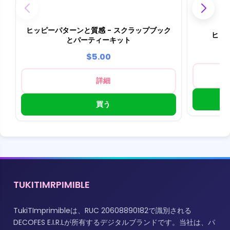
ヒッピーパターンと質感 - スクラップブック
ヒッ
とパーティーキット
$5.00
詳細
買う
TUKITIMRPIMIBLE
TukiTImprimibleは、RUC 20608890182で識別される
DECOFES E.I.R.Lが所有するデジタルブランドです。当社は、パ