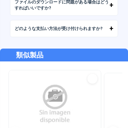
ファイルのダウンロードに問題がある場合はどう
をお伝えください。
すればいいですか?
ダウンロードに失敗した場合、またはリンクの
有効期限が切れた場合は、弊社までご連絡くだ
どのような支払い方法が受け付けられますか?
さい。追加料金なしでファイルの回復をお手伝
いいたします。
弊社では、振込、Yape、Plin、デビットカード
またはクレジットカード、PayPal など、あらゆ
る支払い方法に対応しています。
類似製品