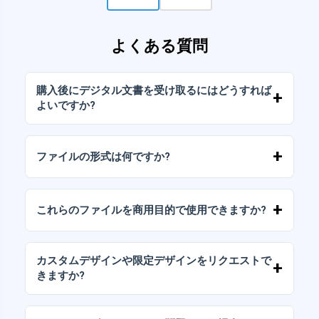
よくある質問
購入後にデジタル文書を受け取るにはどうすれば
よいですか?
お支払いが確認されると、アカウントから、ま
たはメールに送信されたリンクからすぐにファ
ファイルの形式は何ですか?
イルをダウンロードできます。
デジタルドキュメントは、高解像度（300DPI）
のJPGおよびPNG形式で提供されます。一部の
これらのファイルを商用目的で使用できますか?
パッケージには、AIまたはPDFファイルも含ま
れています。
当社のすべての製品には、ファイルをそのまま
（変更せずに）再販しないことを条件として、
カスタムデザインや限定デザインをリクエストで
個人ライセンスと商用ライセンスが含まれてい
きますか?
ます。
はい、カスタムデザインサービスも承っており
ます。お気軽にお問い合わせいただき、ご希望