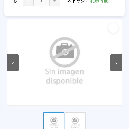
額:
-
+
ストック:
利用可能
‹
›