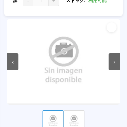
額:
-
+
ストック:
利用可能
‹
›