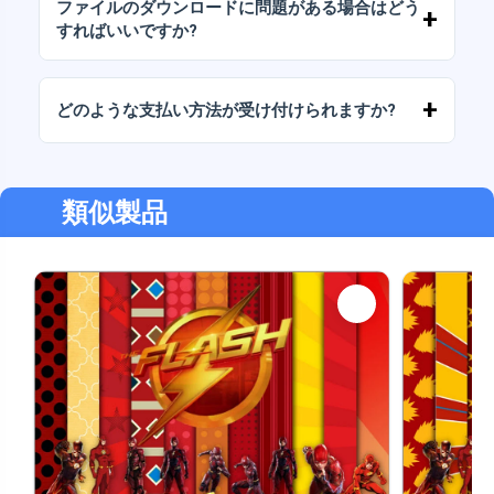
ファイルのダウンロードに問題がある場合はどう
をお伝えください。
すればいいですか?
ダウンロードに失敗した場合、またはリンクの
有効期限が切れた場合は、弊社までご連絡くだ
どのような支払い方法が受け付けられますか?
さい。追加料金なしでファイルの回復をお手伝
いいたします。
弊社では、振込、Yape、Plin、デビットカード
またはクレジットカード、PayPal など、あらゆ
る支払い方法に対応しています。
類似製品