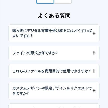
よくある質問
購入後にデジタル文書を受け取るにはどうすれば
よいですか?
お支払いが確認されると、アカウントから、ま
たはメールに送信されたリンクからすぐにファ
ファイルの形式は何ですか?
イルをダウンロードできます。
デジタルドキュメントは、高解像度（300DPI）
のJPGおよびPNG形式で提供されます。一部の
これらのファイルを商用目的で使用できますか?
パッケージには、AIまたはPDFファイルも含ま
れています。
当社のすべての製品には、ファイルをそのまま
（変更せずに）再販しないことを条件として、
カスタムデザインや限定デザインをリクエストで
個人ライセンスと商用ライセンスが含まれてい
きますか?
ます。
はい、カスタムデザインサービスも承っており
ます。お気軽にお問い合わせいただき、ご希望