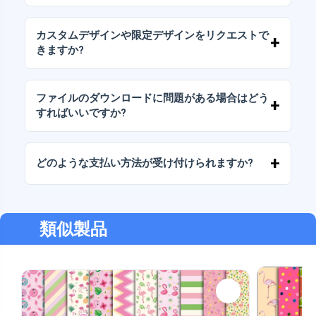
れています。
当社のすべての製品には、ファイルをそのまま
（変更せずに）再販しないことを条件として、
カスタムデザインや限定デザインをリクエストで
個人ライセンスと商用ライセンスが含まれてい
きますか?
ます。
はい、カスタムデザインサービスも承っており
ます。お気軽にお問い合わせいただき、ご希望
ファイルのダウンロードに問題がある場合はどう
をお伝えください。
すればいいですか?
ダウンロードに失敗した場合、またはリンクの
有効期限が切れた場合は、弊社までご連絡くだ
どのような支払い方法が受け付けられますか?
さい。追加料金なしでファイルの回復をお手伝
いいたします。
弊社では、振込、Yape、Plin、デビットカード
またはクレジットカード、PayPal など、あらゆ
る支払い方法に対応しています。
類似製品