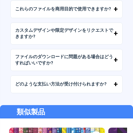
のJPGおよびPNG形式で提供されます。一部の
これらのファイルを商用目的で使用できますか?
パッケージには、AIまたはPDFファイルも含ま
れています。
当社のすべての製品には、ファイルをそのまま
（変更せずに）再販しないことを条件として、
カスタムデザインや限定デザインをリクエストで
個人ライセンスと商用ライセンスが含まれてい
きますか?
ます。
はい、カスタムデザインサービスも承っており
ます。お気軽にお問い合わせいただき、ご希望
ファイルのダウンロードに問題がある場合はどう
をお伝えください。
すればいいですか?
ダウンロードに失敗した場合、またはリンクの
有効期限が切れた場合は、弊社までご連絡くだ
どのような支払い方法が受け付けられますか?
さい。追加料金なしでファイルの回復をお手伝
いいたします。
弊社では、振込、Yape、Plin、デビットカード
またはクレジットカード、PayPal など、あらゆ
る支払い方法に対応しています。
類似製品