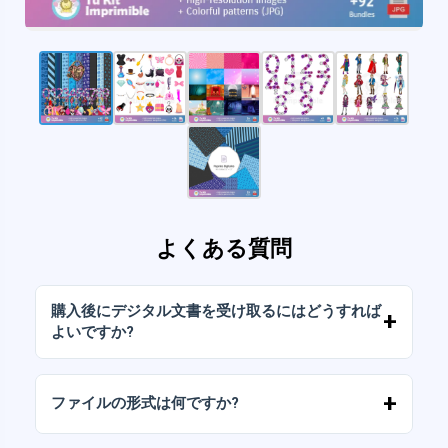
よくある質問
購入後にデジタル文書を受け取るにはどうすれば
よいですか?
お支払いが確認されると、アカウントから、ま
たはメールに送信されたリンクからすぐにファ
ファイルの形式は何ですか?
イルをダウンロードできます。
デジタルドキュメントは、高解像度（300DPI）