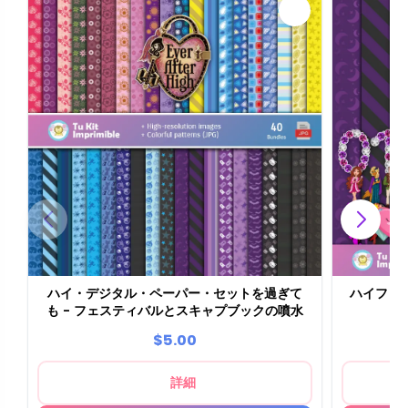
ハイ・デジタル・ペーパー・セットを過ぎて
ハイファ
も - フェスティバルとスキャプブックの噴水
$5.00
詳細