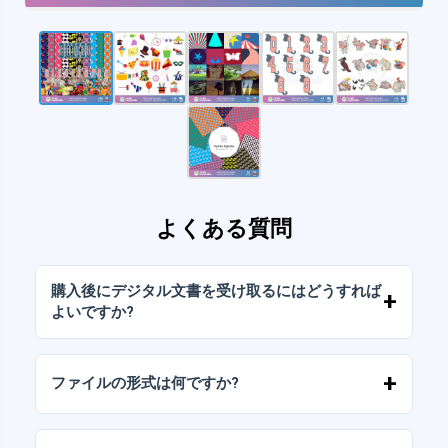
よくある質問
購入後にデジタル文書を受け取るにはどうすれば
よいですか?
お支払いが確認されると、アカウントから、ま
たはメールに送信されたリンクからすぐにファ
ファイルの形式は何ですか?
イルをダウンロードできます。
デジタルドキュメントは、高解像度（300DPI）
のJPGおよびPNG形式で提供されます。一部の