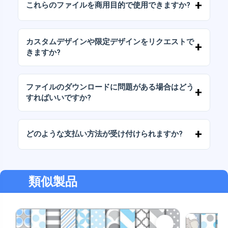
これらのファイルを商用目的で使用できますか?
パッケージには、AIまたはPDFファイルも含ま
れています。
当社のすべての製品には、ファイルをそのまま
（変更せずに）再販しないことを条件として、
カスタムデザインや限定デザインをリクエストで
個人ライセンスと商用ライセンスが含まれてい
きますか?
ます。
はい、カスタムデザインサービスも承っており
ます。お気軽にお問い合わせいただき、ご希望
ファイルのダウンロードに問題がある場合はどう
をお伝えください。
すればいいですか?
ダウンロードに失敗した場合、またはリンクの
有効期限が切れた場合は、弊社までご連絡くだ
どのような支払い方法が受け付けられますか?
さい。追加料金なしでファイルの回復をお手伝
いいたします。
弊社では、振込、Yape、Plin、デビットカード
またはクレジットカード、PayPal など、あらゆ
る支払い方法に対応しています。
類似製品