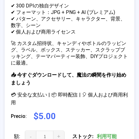
✔ 300 DPIの独自デザイン
✔ フォーマット：JPG + PNG + AI (プレミアム)
✔ パターン、アクセサリー、キャラクター、背景、
数字、シーン
✔ 個人および商用ライセンス
🚀 カスタム招待状、キャンディやボトルのラッピン
グ、ラベル、ボックス、ステッカー、スクラップブ
ッキング、テーマパーティー装飾、DIYプロジェクト
に最適。
📥 今すぐダウンロードして、魔法の瞬間を作り始め
ましょう
💳 安全な支払い | 📦 即時配信 | 🎈 個人および商用利
用
$5.00
Precio:
額:
-
+
ストック:
利用可能