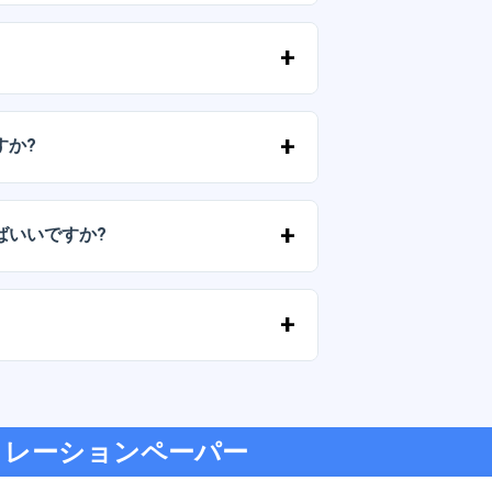
およびPNG形式で提供されます。一部のパ
。
ずに）再販しないことを条件として、個
すか?
気軽にお問い合わせいただき、ご希望を
ばいいですか?
が切れた場合は、弊社までご連絡くださ
す。
ジットカード、PayPal など、あらゆる
デコレーションペーパー