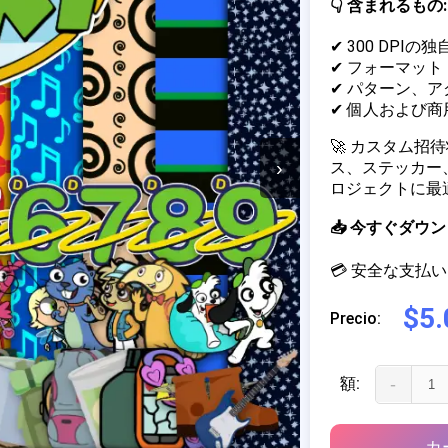
👇 含まれるもの:
✔ 300 DPIの
✔ フォーマット：J
✔ パターン、
✔ 個人および
🚀 カスタム
›
ス、ステッカー
ロジェクトに最
📥 今すぐダ
💳 安全な支払い 
$5.
Precio:
額:
-
カ