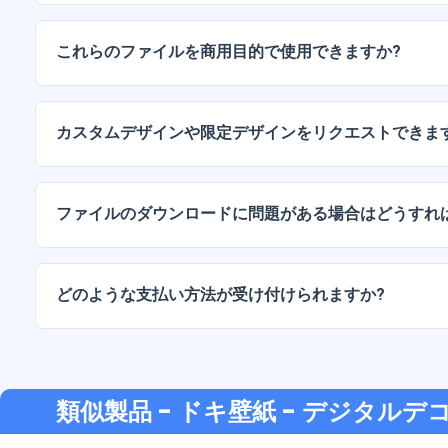
デジタルドキュメントは、高解像度（300DPI）のJPG
ッケージには、AIまたはPDFファイルも含まれています
これらのファイルを商用目的で使用できますか?
当社のすべての製品には、ファイルをそのまま（変更せ
人ライセンスと商用ライセンスが含まれています。
カスタムデザインや限定デザインをリクエストできま
はい、カスタムデザインサービスも承っております。お
お伝えください。
ファイルのダウンロードに問題がある場合はどうすれ
ダウンロードに失敗した場合、またはリンクの有効期限
い。追加料金なしでファイルの回復をお手伝いいたしま
どのような支払い方法が受け付けられますか?
弊社では、振込、Yape、Plin、デビットカードまたはクレ
支払い方法に対応しています。
類似製品
- ドキ壁紙 - デジタル