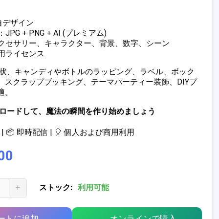
独自デザイン
PG + PNG + AI (プレミアム)
アクセサリー、キャラクター、背景、数字、シーン
商用ライセンス
招待状、キャンディやボトルのラッピング、ラベル、ボック
、スクラップブッキング、テーマパーティー装飾、DIYプ
適。
ウンロードして、魔法の瞬間を作り始めましょう
| 📦 即時配信 | 🎈 個人および商用利用
00
+
ストック:
利用可能
ートに追加
オンラインで購入