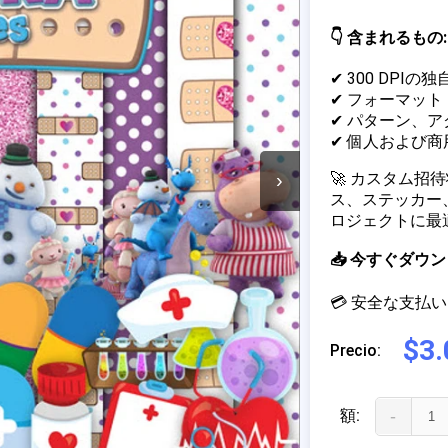
👇 含まれるもの:
✔ 300 DPIの
✔ フォーマット：J
✔ パターン、
✔ 個人および
🚀 カスタム
›
ス、ステッカー
ロジェクトに最
📥 今すぐダ
💳 安全な支払い 
$3.
Precio:
額:
-