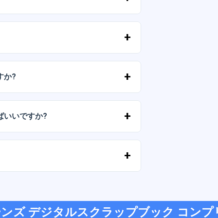
およびPNG形式で提供されます。一部のパ
。
ずに）再販しないことを条件として、個
すか?
気軽にお問い合わせいただき、ご希望を
ばいいですか?
が切れた場合は、弊社までご連絡くださ
す。
ジットカード、PayPal など、あらゆる
ンズ デジタルスクラップブック コンプリ