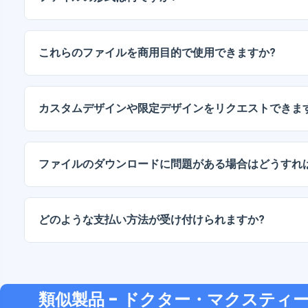
デジタルドキュメントは、高解像度（300DPI）のJPG
ッケージには、AIまたはPDFファイルも含まれています
これらのファイルを商用目的で使用できますか?
当社のすべての製品には、ファイルをそのまま（変更せ
人ライセンスと商用ライセンスが含まれています。
カスタムデザインや限定デザインをリクエストできま
はい、カスタムデザインサービスも承っております。お
お伝えください。
ファイルのダウンロードに問題がある場合はどうすれ
ダウンロードに失敗した場合、またはリンクの有効期限
い。追加料金なしでファイルの回復をお手伝いいたしま
どのような支払い方法が受け付けられますか?
弊社では、振込、Yape、Plin、デビットカードまたはクレ
支払い方法に対応しています。
類似製品
- ドクター・マクスティー