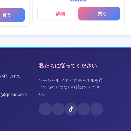
詳細
買う
買う
私たちに従ってください
VMT, Lima,
ソーシャル メディア チャネルを通
じて当社とつながり続けてくださ
い。
om@gmail.com