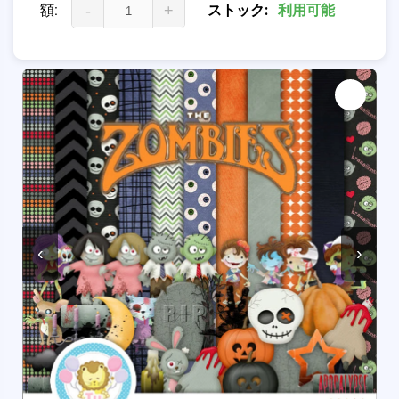
額:
-
+
ストック:
利用可能
‹
›