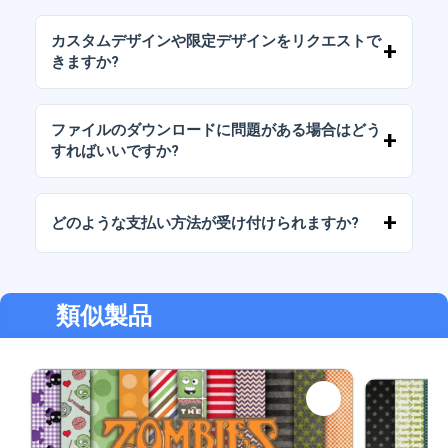
当社のすべての製品には、ファイルをそのまま
（変更せずに）再販しないことを条件として、
カスタムデザインや限定デザインをリクエストで
個人ライセンスと商用ライセンスが含まれてい
きますか?
ます。
はい、カスタムデザインサービスも承っており
ます。お気軽にお問い合わせいただき、ご希望
ファイルのダウンロードに問題がある場合はどう
をお伝えください。
すればいいですか?
ダウンロードに失敗した場合、またはリンクの
有効期限が切れた場合は、弊社までご連絡くだ
どのような支払い方法が受け付けられますか?
さい。追加料金なしでファイルの回復をお手伝
いいたします。
弊社では、振込、Yape、Plin、デビットカード
またはクレジットカード、PayPal など、あらゆ
る支払い方法に対応しています。
類似製品