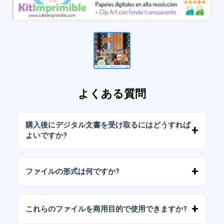
よくある質問
購入後にデジタル文書を受け取るにはどうすれば
よいですか?
お支払いが確認されると、アカウントから、ま
たはメールに送信されたリンクからすぐにファ
ファイルの形式は何ですか?
イルをダウンロードできます。
デジタルドキュメントは、高解像度（300DPI）
のJPGおよびPNG形式で提供されます。一部の
これらのファイルを商用目的で使用できますか?
パッケージには、AIまたはPDFファイルも含ま
れています。