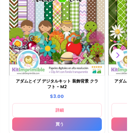
アダムとイブ デジタルキット 装飾背景 クラ
アダムと
フト - M2
$3.00
詳細
買う