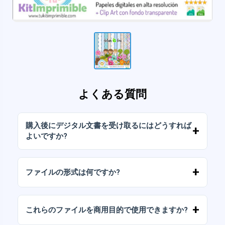
よくある質問
購入後にデジタル文書を受け取るにはどうすれば
よいですか?
お支払いが確認されると、アカウントから、ま
たはメールに送信されたリンクからすぐにファ
ファイルの形式は何ですか?
イルをダウンロードできます。
デジタルドキュメントは、高解像度（300DPI）
のJPGおよびPNG形式で提供されます。一部の
これらのファイルを商用目的で使用できますか?
パッケージには、AIまたはPDFファイルも含ま
れています。