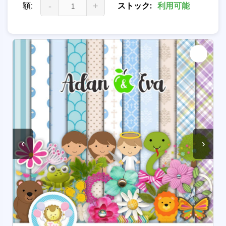
額:
-
+
ストック:
利用可能
‹
›