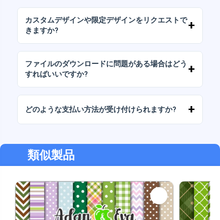
当社のすべての製品には、ファイルをそのまま
（変更せずに）再販しないことを条件として、
カスタムデザインや限定デザインをリクエストで
個人ライセンスと商用ライセンスが含まれてい
きますか?
ます。
はい、カスタムデザインサービスも承っており
ます。お気軽にお問い合わせいただき、ご希望
ファイルのダウンロードに問題がある場合はどう
をお伝えください。
すればいいですか?
ダウンロードに失敗した場合、またはリンクの
有効期限が切れた場合は、弊社までご連絡くだ
どのような支払い方法が受け付けられますか?
さい。追加料金なしでファイルの回復をお手伝
いいたします。
弊社では、振込、Yape、Plin、デビットカード
またはクレジットカード、PayPal など、あらゆ
る支払い方法に対応しています。
類似製品