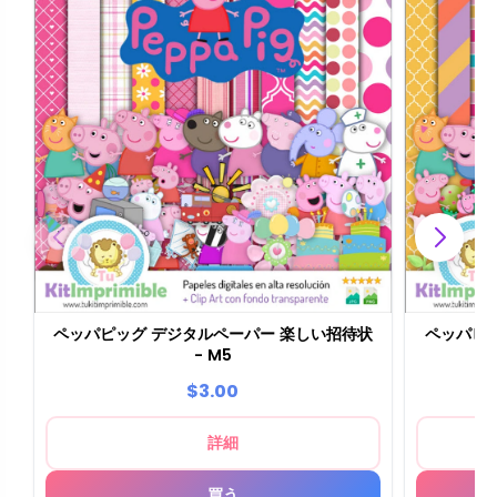
ペッパピッグ デジタルペーパー 楽しい招待状
ペッパピ
- M5
$3.00
詳細
買う