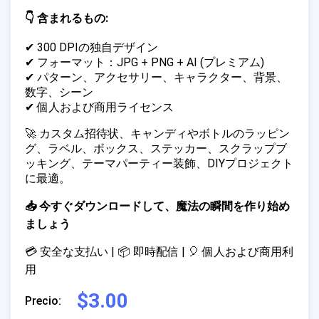
👇 含まれるもの:
✔ 300 DPIの独自デザイン
✔ フォーマット：JPG + PNG + AI (プレミアム)
✔ パターン、アクセサリー、キャラクター、背景、
数字、シーン
✔ 個人および商用ライセンス
🚀 カスタム招待状、キャンディやボトルのラッピン
グ、ラベル、ボックス、ステッカー、スクラップブ
ッキング、テーマパーティー装飾、DIYプロジェクト
に最適。
📥 今すぐダウンロードして、魔法の瞬間を作り始め
ましょう
💳 安全な支払い | 📦 即時配信 | 🎈 個人および商用利
用
$3.00
Precio: