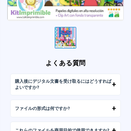
よくある質問
購入後にデジタル文書を受け取るにはどうすれば
よいですか?
お支払いが確認されると、アカウントから、ま
たはメールに送信されたリンクからすぐにファ
ファイルの形式は何ですか?
イルをダウンロードできます。
デジタルドキュメントは、高解像度（300DPI）
のJPGおよびPNG形式で提供されます。一部の
これらのファイルを商用目的で使用できますか?