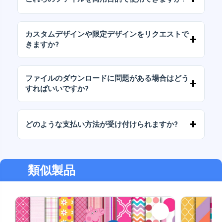
パッケージには、AIまたはPDFファイルも含ま
れています。
当社のすべての製品には、ファイルをそのまま
（変更せずに）再販しないことを条件として、
カスタムデザインや限定デザインをリクエストで
個人ライセンスと商用ライセンスが含まれてい
きますか?
ます。
はい、カスタムデザインサービスも承っており
ます。お気軽にお問い合わせいただき、ご希望
ファイルのダウンロードに問題がある場合はどう
をお伝えください。
すればいいですか?
ダウンロードに失敗した場合、またはリンクの
有効期限が切れた場合は、弊社までご連絡くだ
どのような支払い方法が受け付けられますか?
さい。追加料金なしでファイルの回復をお手伝
いいたします。
弊社では、振込、Yape、Plin、デビットカード
またはクレジットカード、PayPal など、あらゆ
る支払い方法に対応しています。
類似製品