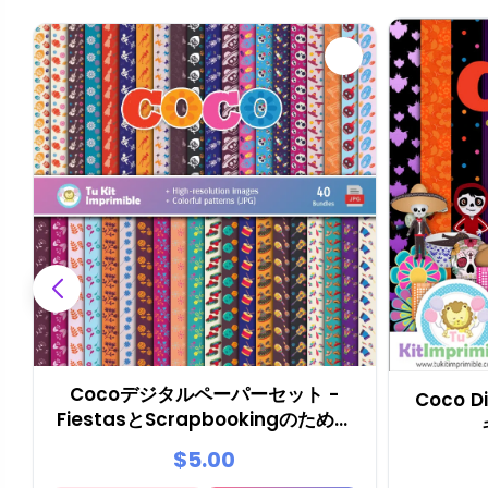
Cocoデジタルペーパーセット -
Coco D
FiestasとScrapbookingのための
噴水
$5.00