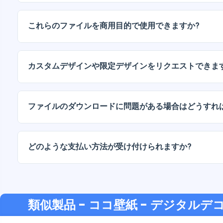
デジタルドキュメントは、高解像度（300DPI）のJPG
ッケージには、AIまたはPDFファイルも含まれています
これらのファイルを商用目的で使用できますか?
当社のすべての製品には、ファイルをそのまま（変更せ
人ライセンスと商用ライセンスが含まれています。
カスタムデザインや限定デザインをリクエストできま
はい、カスタムデザインサービスも承っております。お
お伝えください。
ファイルのダウンロードに問題がある場合はどうすれ
ダウンロードに失敗した場合、またはリンクの有効期限
い。追加料金なしでファイルの回復をお手伝いいたしま
どのような支払い方法が受け付けられますか?
弊社では、振込、Yape、Plin、デビットカードまたはクレ
支払い方法に対応しています。
類似製品
- ココ壁紙 - デジタル