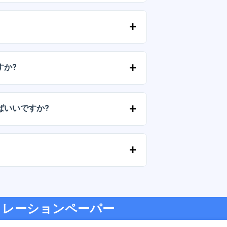
およびPNG形式で提供されます。一部のパ
。
ずに）再販しないことを条件として、個
すか?
気軽にお問い合わせいただき、ご希望を
ばいいですか?
が切れた場合は、弊社までご連絡くださ
す。
ジットカード、PayPal など、あらゆる
デコレーションペーパー