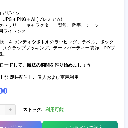
独自デザイン
PG + PNG + AI (プレミアム)
アクセサリー、キャラクター、背景、数字、シーン
商用ライセンス
招待状、キャンディやボトルのラッピング、ラベル、ボック
、スクラップブッキング、テーマパーティー装飾、DIYプ
適。
ウンロードして、魔法の瞬間を作り始めましょう
| 📦 即時配信 | 🎈 個人および商用利用
00
+
ストック:
利用可能
ートに追加
オンラインで購入