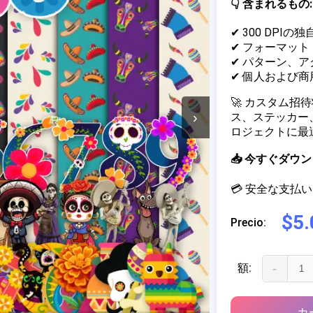
👇 含まれるもの:
✔ 300 DPIの
✔ フォーマット：J
✔ パターン、
✔ 個人および
🚀 カスタム
›
ス、ステッカー
ロジェクトに最
📥 今すぐダ
💳 安全な支払い 
$5.
Precio:
額:
-
カ