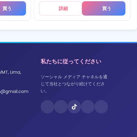
買う
詳細
買う
私たちに従ってください
VMT, Lima,
ソーシャル メディア チャネルを通
じて当社とつながり続けてくださ
い。
om@gmail.com