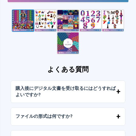
よくある質問
購入後にデジタル文書を受け取るにはどうすれば
よいですか?
お支払いが確認されると、アカウントから、ま
たはメールに送信されたリンクからすぐにファ
ファイルの形式は何ですか?
イルをダウンロードできます。
デジタルドキュメントは、高解像度（300DPI）
のJPGおよびPNG形式で提供されます。一部の