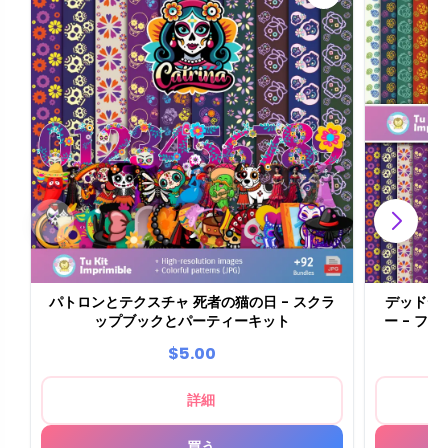
パトロンとテクスチャ 死者の猫の日 - スクラ
デッドデ
ップブックとパーティーキット
ー - 
$5.00
詳細
買う