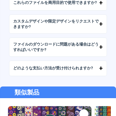
これらのファイルを商用目的で使用できますか?
パッケージには、AIまたはPDFファイルも含ま
れています。
当社のすべての製品には、ファイルをそのまま
（変更せずに）再販しないことを条件として、
カスタムデザインや限定デザインをリクエストで
個人ライセンスと商用ライセンスが含まれてい
きますか?
ます。
はい、カスタムデザインサービスも承っており
ます。お気軽にお問い合わせいただき、ご希望
ファイルのダウンロードに問題がある場合はどう
をお伝えください。
すればいいですか?
ダウンロードに失敗した場合、またはリンクの
有効期限が切れた場合は、弊社までご連絡くだ
どのような支払い方法が受け付けられますか?
さい。追加料金なしでファイルの回復をお手伝
いいたします。
弊社では、振込、Yape、Plin、デビットカード
またはクレジットカード、PayPal など、あらゆ
る支払い方法に対応しています。
類似製品