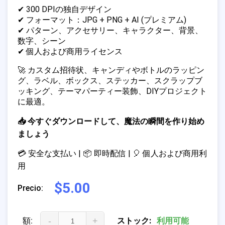
✔ 300 DPIの独自デザイン
✔ フォーマット：JPG + PNG + AI (プレミアム)
✔ パターン、アクセサリー、キャラクター、背景、
数字、シーン
✔ 個人および商用ライセンス
🚀 カスタム招待状、キャンディやボトルのラッピン
グ、ラベル、ボックス、ステッカー、スクラップブ
ッキング、テーマパーティー装飾、DIYプロジェクト
に最適。
📥 今すぐダウンロードして、魔法の瞬間を作り始め
ましょう
💳 安全な支払い | 📦 即時配信 | 🎈 個人および商用利
用
$5.00
Precio:
額:
-
+
ストック:
利用可能