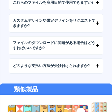
これらのファイルを商用目的で使用できますか?
パッケージには、AIまたはPDFファイルも含ま
れています。
当社のすべての製品には、ファイルをそのまま
（変更せずに）再販しないことを条件として、
カスタムデザインや限定デザインをリクエストで
個人ライセンスと商用ライセンスが含まれてい
きますか?
ます。
はい、カスタムデザインサービスも承っており
ます。お気軽にお問い合わせいただき、ご希望
ファイルのダウンロードに問題がある場合はどう
をお伝えください。
すればいいですか?
ダウンロードに失敗した場合、またはリンクの
有効期限が切れた場合は、弊社までご連絡くだ
どのような支払い方法が受け付けられますか?
さい。追加料金なしでファイルの回復をお手伝
いいたします。
弊社では、振込、Yape、Plin、デビットカード
またはクレジットカード、PayPal など、あらゆ
る支払い方法に対応しています。
類似製品