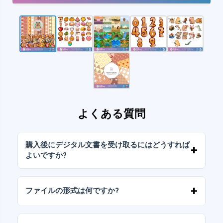
よくある質問
購入後にデジタル文書を受け取るにはどうすれば
よいですか?
お支払いが確認されると、アカウントから、ま
たはメールに送信されたリンクからすぐにファ
ファイルの形式は何ですか?
イルをダウンロードできます。
デジタルドキュメントは、高解像度（300DPI）
のJPGおよびPNG形式で提供されます。一部の