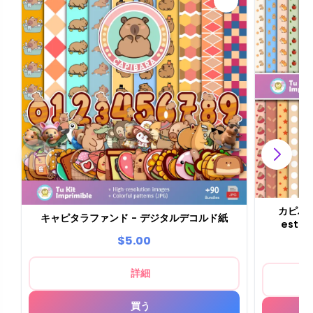
カピバ
キャピタラファンド - デジタルデコルド紙
esta
$5.00
詳細
買う