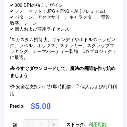
✔ 300 DPIの独自デザイン
✔ フォーマット：JPG + PNG + AI (プレミアム)
✔ パターン、アクセサリー、キャラクター、背景、
数字、シーン
✔ 個人および商用ライセンス
🚀 カスタム招待状、キャンディやボトルのラッピン
グ、ラベル、ボックス、ステッカー、スクラップブ
ッキング、テーマパーティー装飾、DIYプロジェクト
に最適。
📥 今すぐダウンロードして、魔法の瞬間を作り始め
ましょう
💳 安全な支払い | 📦 即時配信 | 🎈 個人および商用利
用
$5.00
Precio:
額:
-
+
ストック:
利用可能