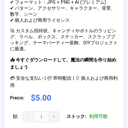
✔ フォーマット：JPG + PNG + AI (プレミアム)
✔ パターン、アクセサリー、キャラクター、背景、
数字、シーン
✔ 個人および商用ライセンス
🚀 カスタム招待状、キャンディやボトルのラッピン
グ、ラベル、ボックス、ステッカー、スクラップブ
ッキング、テーマパーティー装飾、DIYプロジェクト
に最適。
📥 今すぐダウンロードして、魔法の瞬間を作り始め
ましょう
💳 安全な支払い | 📦 即時配信 | 🎈 個人および商用利
用
$5.00
Precio:
額:
-
+
ストック:
利用可能