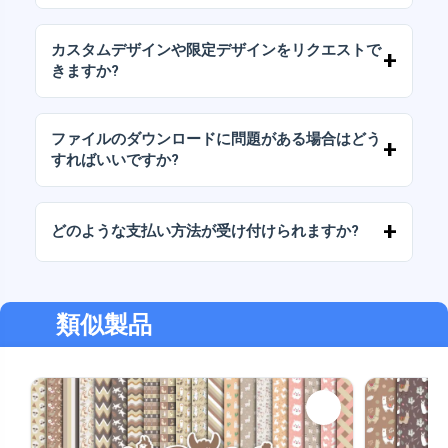
れています。
当社のすべての製品には、ファイルをそのまま
（変更せずに）再販しないことを条件として、
カスタムデザインや限定デザインをリクエストで
個人ライセンスと商用ライセンスが含まれてい
きますか?
ます。
はい、カスタムデザインサービスも承っており
ます。お気軽にお問い合わせいただき、ご希望
ファイルのダウンロードに問題がある場合はどう
をお伝えください。
すればいいですか?
ダウンロードに失敗した場合、またはリンクの
有効期限が切れた場合は、弊社までご連絡くだ
どのような支払い方法が受け付けられますか?
さい。追加料金なしでファイルの回復をお手伝
いいたします。
弊社では、振込、Yape、Plin、デビットカード
またはクレジットカード、PayPal など、あらゆ
る支払い方法に対応しています。
類似製品