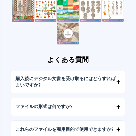
よくある質問
購入後にデジタル文書を受け取るにはどうすれば
よいですか?
お支払いが確認されると、アカウントから、ま
たはメールに送信されたリンクからすぐにファ
ファイルの形式は何ですか?
イルをダウンロードできます。
デジタルドキュメントは、高解像度（300DPI）
のJPGおよびPNG形式で提供されます。一部の
これらのファイルを商用目的で使用できますか?
パッケージには、AIまたはPDFファイルも含ま