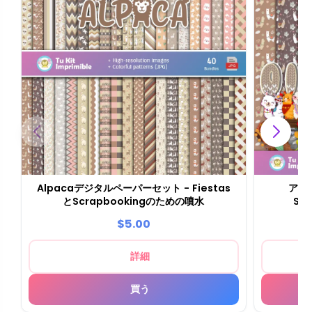
Alpacaデジタルペーパーセット - Fiestas
アル
とScrapbookingのための噴水
Sc
$5.00
詳細
買う