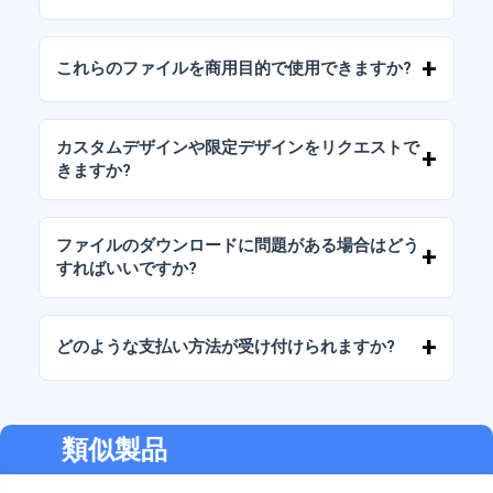
デジタルドキュメントは、高解像度（300DPI）
のJPGおよびPNG形式で提供されます。一部の
これらのファイルを商用目的で使用できますか?
パッケージには、AIまたはPDFファイルも含ま
れています。
当社のすべての製品には、ファイルをそのまま
（変更せずに）再販しないことを条件として、
カスタムデザインや限定デザインをリクエストで
個人ライセンスと商用ライセンスが含まれてい
きますか?
ます。
はい、カスタムデザインサービスも承っており
ます。お気軽にお問い合わせいただき、ご希望
ファイルのダウンロードに問題がある場合はどう
をお伝えください。
すればいいですか?
ダウンロードに失敗した場合、またはリンクの
有効期限が切れた場合は、弊社までご連絡くだ
どのような支払い方法が受け付けられますか?
さい。追加料金なしでファイルの回復をお手伝
いいたします。
弊社では、振込、Yape、Plin、デビットカード
またはクレジットカード、PayPal など、あらゆ
る支払い方法に対応しています。
類似製品