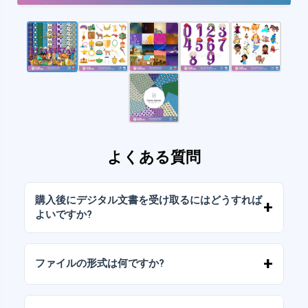
よくある質問
購入後にデジタル文書を受け取るにはどうすれば
よいですか?
お支払いが確認されると、アカウントから、ま
たはメールに送信されたリンクからすぐにファ
ファイルの形式は何ですか?
イルをダウンロードできます。
デジタルドキュメントは、高解像度（300DPI）
のJPGおよびPNG形式で提供されます。一部の