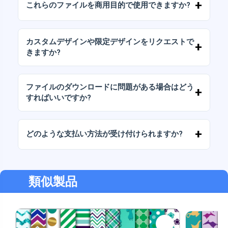
これらのファイルを商用目的で使用できますか?
パッケージには、AIまたはPDFファイルも含ま
れています。
当社のすべての製品には、ファイルをそのまま
（変更せずに）再販しないことを条件として、
カスタムデザインや限定デザインをリクエストで
個人ライセンスと商用ライセンスが含まれてい
きますか?
ます。
はい、カスタムデザインサービスも承っており
ます。お気軽にお問い合わせいただき、ご希望
ファイルのダウンロードに問題がある場合はどう
をお伝えください。
すればいいですか?
ダウンロードに失敗した場合、またはリンクの
有効期限が切れた場合は、弊社までご連絡くだ
どのような支払い方法が受け付けられますか?
さい。追加料金なしでファイルの回復をお手伝
いいたします。
弊社では、振込、Yape、Plin、デビットカード
またはクレジットカード、PayPal など、あらゆ
る支払い方法に対応しています。
類似製品