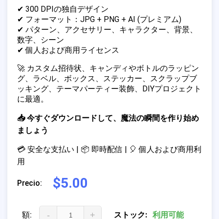
✔ 300 DPIの独自デザイン
✔ フォーマット：JPG + PNG + AI (プレミアム)
✔ パターン、アクセサリー、キャラクター、背景、
数字、シーン
✔ 個人および商用ライセンス
🚀 カスタム招待状、キャンディやボトルのラッピン
グ、ラベル、ボックス、ステッカー、スクラップブ
ッキング、テーマパーティー装飾、DIYプロジェクト
に最適。
📥 今すぐダウンロードして、魔法の瞬間を作り始め
ましょう
💳 安全な支払い | 📦 即時配信 | 🎈 個人および商用利
用
$5.00
Precio:
額:
-
+
ストック:
利用可能