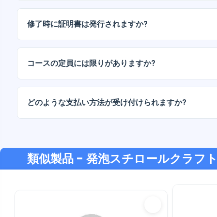
対面セッション、教師用ガイド、基本的な練習教材（該
アクセスが含まれます。
修了時に証明書は発行されますか?
はい、必要な出席と活動を完了すると、参加証明書が授
コースの定員には限りがありますか?
はい、生徒一人ひとりに合わせた指導と十分な配慮を保
どのような支払い方法が受け付けられますか?
弊社では、振込、Yape、Plin、デビットカードまたはクレ
支払い方法に対応しています。
類似製品
- 発泡スチロールクラフ