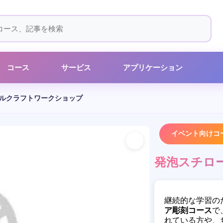
コース
サービス
アプリケーション
ルクラフトワークショップ
イベント向けコ
発泡スチロ
継続的な学習の
ア彫刻コース
で
れている方や、