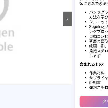
習に専念できま
パンタグ
方法を学
›
シルエッ
Segel
ングプロ
自動コン
研磨と面
絵画、影
発泡スチ
します
含まれるもの:
作業材料
サプライ
証明書
発泡スチ
席