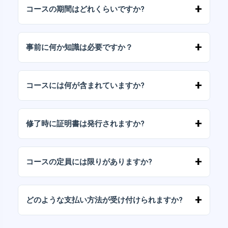
す。お申し込み後、正確な住所とアクセス情報
コースの期間はどれくらいですか?
をお送りします。
期間は内容によって異なりますが、通常は登録
時に示される固定のカレンダー内でスケジュー
事前に何か知識は必要ですか？
ルされたセッションで展開されます。
コースで特に指定がない限り、事前の経験は必
要ありません。基礎から始め、徐々にレベルア
コースには何が含まれていますか?
ップしていきます。
対面セッション、教師用ガイド、基本的な練習
教材（該当する場合）、授業中のアドバイスへ
修了時に証明書は発行されますか?
のアクセスが含まれます。
はい、必要な出席と活動を完了すると、参加証
明書が授与されます。
コースの定員には限りがありますか?
はい、生徒一人ひとりに合わせた指導と十分な
配慮を保証するために、定員は限られていま
どのような支払い方法が受け付けられますか?
す。
弊社では、振込、Yape、Plin、デビットカード