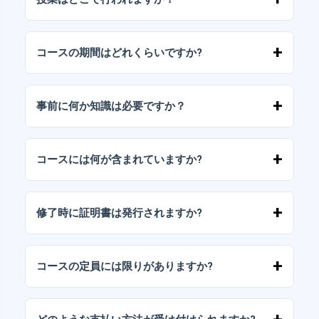
このコースは当校の会場で対面形式で行われま
す。お申し込み後、正確な住所とアクセス情報
コースの期間はどれくらいですか?
をお送りします。
期間は内容によって異なりますが、通常は登録
時に示される固定のカレンダー内でスケジュー
事前に何か知識は必要ですか？
ルされたセッションで展開されます。
コースで特に指定がない限り、事前の経験は必
要ありません。基礎から始め、徐々にレベルア
コースには何が含まれていますか?
ップしていきます。
対面セッション、教師用ガイド、基本的な練習
教材（該当する場合）、授業中のアドバイスへ
修了時に証明書は発行されますか?
のアクセスが含まれます。
はい、必要な出席と活動を完了すると、参加証
明書が授与されます。
コースの定員には限りがありますか?
はい、生徒一人ひとりに合わせた指導と十分な
配慮を保証するために、定員は限られていま