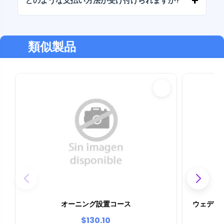
どのような支払い方法が受け付けられますか?
す。
弊社では、振込、Yape、Plin、デビットカード
またはクレジットカード、PayPal など、あらゆ
る支払い方法に対応しています。
類似製品
オーニング設置コース
ウェディ
$130.10