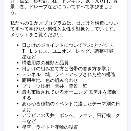
井、星空、砂時計、柱、トンネル、城、入り口、背
景、窓、ドレープなどについてすべて学びましょ
う。
私たちの 2 か月プログラムは、日よけと構造につい
てすべて学びたい男性と女性を対象としています。
メリットをご覧ください。
日よけのジョイントについて学ぶ: 肘パッド、
T、L クロス、ユニオン、レッグ、調整可能、
星など
構造用鉄の種類と品質
日よけの組み立て方と包帯の巻き方を学ぶ
トンネル、城、ライトアップされた柱の構造
商用生地、色の組み合わせ
プリーツ技術、天井、背景、壁
最も市販されているオーニング モデルを装飾
する
あらゆる種類のイベントに適したテーマ別の日
よけ
アラビアの天井、ボンベ、ファン、飛行機、ク
モなど
星空、ライトと花輪の設置